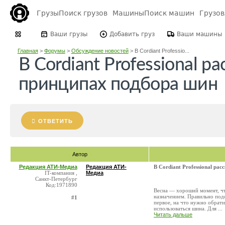
Грузы
Поиск грузов
Машины
Поиск машин
Грузо
Ваши грузы
Добавить груз
Ваши машины
Главная
>
Форумы
>
Обсуждение новостей
>
В Cordiant Professio...
В Cordiant Professional р
принципах подбора шин
ОТВЕТИТЬ
Автор
Редакция АТИ-Медиа
Редакция АТИ-
В Cordiant Professional ра
IT-компания ,
Медиа
Санкт-Петербург
Код:1971890
Весна — хороший момент, чт
назначением. Правильно под
#1
первое, на что нужно обрати
использоваться шина. Для ...
Читать дальше