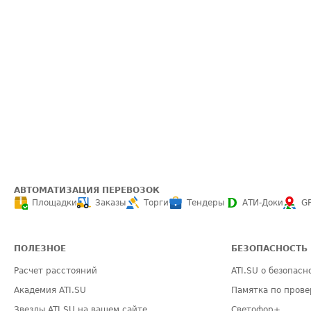
АВТОМАТИЗАЦИЯ ПЕРЕВОЗОК
Площадки
Заказы
Торги
Тендеры
АТИ-Доки
G
ПОЛЕЗНОЕ
БЕЗОПАСНОСТЬ
Расчет расстояний
ATI.SU о безопасн
Академия ATI.SU
Памятка по прове
Звезды ATI.SU на вашем сайте
Светофор+