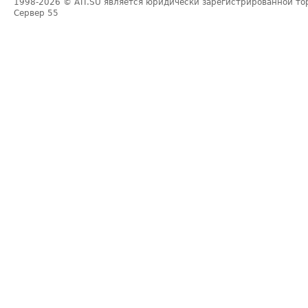
1998-2026
© ATI.SU является юридически зарегистрированной то
Сервер
55