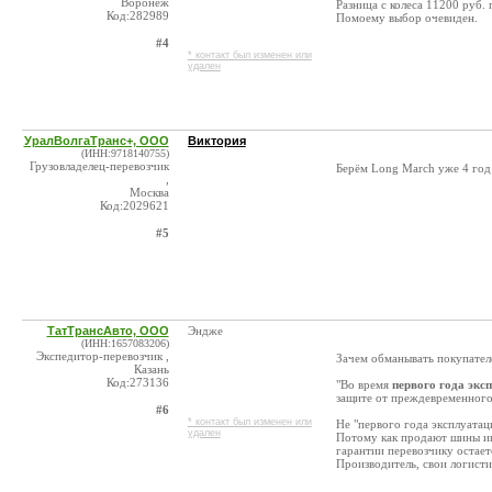
Воронеж
Разница с колеса 11200 руб.
Код:282989
Помоему выбор очевиден.
#4
* контакт был изменен или
удален
УралВолгаТранс+, ООО
Виктория
(ИНН:9718140755)
Грузовладелец-перевозчик
Берём Long March уже 4 год
,
Москва
Код:2029621
#5
ТатТрансАвто, ООО
Эндже
(ИНН:1657083206)
Экспедитор-перевозчик ,
Зачем обманывать покупател
Казань
Код:273136
"Во время
первого года экс
защите от преждевременного
#6
* контакт был изменен или
Не "первого года эксплуатац
удален
Потому как продают шины ин
гарантии перевозчику остаетс
Производитель, свои логисти