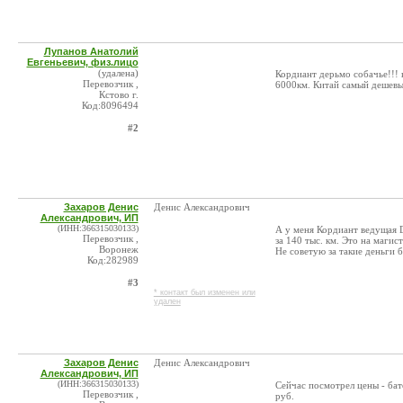
Лупанов Анатолий
Евгеньевич, физ.лицо
(удалена)
Кордиант дерьмо собачье!!! к
Перевозчик ,
6000км. Китай самый дешевы
Кстово г.
Код:8096494
#2
Захаров Денис
Денис Александрович
Александрович, ИП
(ИНН:366315030133)
А у меня Кордиант ведущая D
Перевозчик ,
за 140 тыс. км. Это на магис
Воронеж
Не советую за такие деньги 
Код:282989
#3
* контакт был изменен или
удален
Захаров Денис
Денис Александрович
Александрович, ИП
(ИНН:366315030133)
Сейчас посмотрел цены - бат
Перевозчик ,
руб.