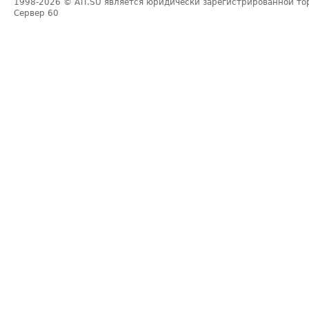
1998-2026
© ATI.SU является юридически зарегистрированной то
Сервер
60