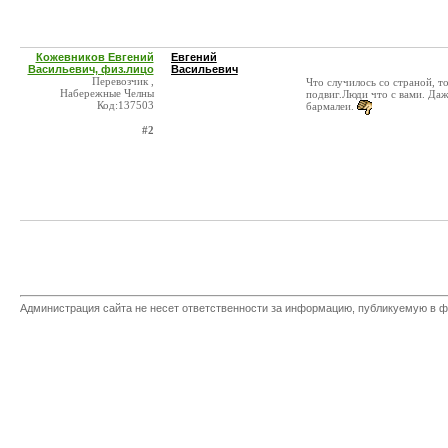
Кожевников Евгений
Евгений
Васильевич, физ.лицо
Васильевич
Перевозчик ,
Что случилось со страной, т
Набережные Челны
подвиг.Люди что с вами. Даж
Код:137503
бармалеи.
#2
Администрация сайта не несет ответственности за информацию, публикуемую в ф