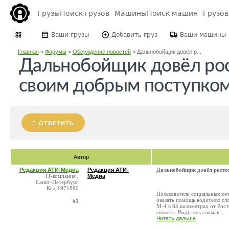
Грузы
Поиск грузов
Машины
Поиск машин
Грузо
Ваши грузы
Добавить груз
Ваши машины
Главная
>
Форумы
>
Обсуждение новостей
>
Дальнобойщик довёл р...
Дальнобойщик довёл рос
своим добрым поступком
ОТВЕТИТЬ
Автор
Редакция АТИ-Медиа
Редакция АТИ-
Дальнобойщик довёл ростов
IT-компания ,
Медиа
Санкт-Петербург
Код:1971890
Пользователи социальных се
оказать помощь водителю сл
#1
М-4 в 65 километрах от Рост
сюжета. Водитель сломав ...
Читать дальше