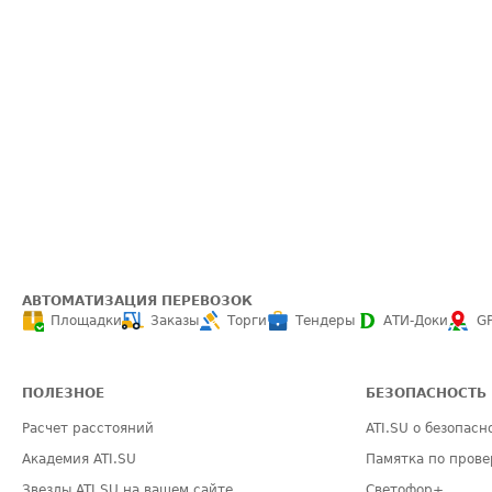
АВТОМАТИЗАЦИЯ ПЕРЕВОЗОК
Площадки
Заказы
Торги
Тендеры
АТИ-Доки
G
ПОЛЕЗНОЕ
БЕЗОПАСНОСТЬ
Расчет расстояний
ATI.SU о безопасн
Академия ATI.SU
Памятка по прове
Звезды ATI.SU на вашем сайте
Светофор+