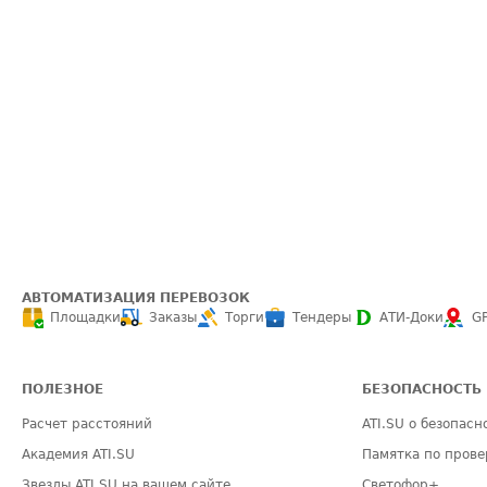
АВТОМАТИЗАЦИЯ ПЕРЕВОЗОК
Площадки
Заказы
Торги
Тендеры
АТИ-Доки
G
ПОЛЕЗНОЕ
БЕЗОПАСНОСТЬ
Расчет расстояний
ATI.SU о безопасн
Академия ATI.SU
Памятка по прове
Звезды ATI.SU на вашем сайте
Светофор+