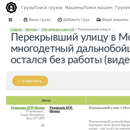
Грузы
Поиск грузов
Машины
Поиск машин
Грузо
Ваши грузы
Добавить груз
Ваши машины
Главная
>
Форумы
>
Обсуждение новостей
>
Перекрывший улицу в ...
Перекрывший улицу в М
многодетный дальнобойщ
остался без работы (виде
ОТВЕТИТЬ
Автор
Редакция АТИ-Медиа
Редакция АТИ-
Перекрывший улицу в Москв
IT-компания ,
Медиа
Санкт-Петербург
Код:1971890
Новокузнецкий дальнобойщик 
перекрыл своей фурой Баума
#1
жизни - ему долго не платил