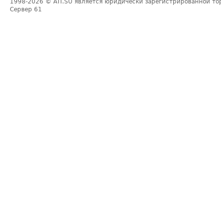
1998-2026
© ATI.SU является юридически зарегистрированной то
Сервер
61