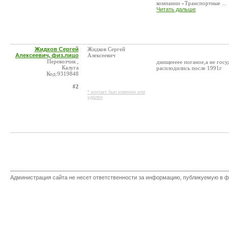
компании «Транспортные ...
Читать дальше
Жидков Сергей
Жидков Сергей
Алексеевич, физ.лицо
Алексеевич
Перевозчик ,
днищеееее поганое,а не госу
Калуга
расплодились после 1991г
Код:9319848
#2
* контакт был изменен или
удален
Администрация сайта не несет ответственности за информацию, публикуемую в ф