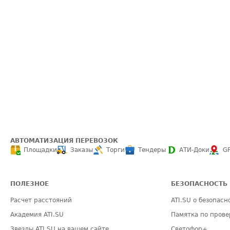
АВТОМАТИЗАЦИЯ ПЕРЕВОЗОК
Площадки
Заказы
Торги
Тендеры
АТИ-Доки
G
ПОЛЕЗНОЕ
БЕЗОПАСНОСТЬ
Расчет расстояний
ATI.SU о безопасн
Академия ATI.SU
Памятка по прове
Звезды ATI.SU на вашем сайте
Светофор+