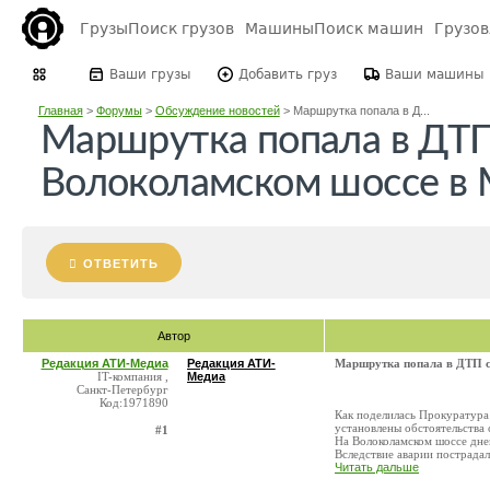
Грузы
Поиск грузов
Машины
Поиск машин
Грузо
Ваши грузы
Добавить груз
Ваши машины
Главная
>
Форумы
>
Обсуждение новостей
>
Маршрутка попала в Д...
Маршрутка попала в ДТП
Волоколамском шоссе в 
ОТВЕТИТЬ
Автор
Редакция АТИ-Медиа
Редакция АТИ-
Маршрутка попала в ДТП с
IT-компания ,
Медиа
Санкт-Петербург
Код:1971890
Как поделилась Прокуратура
установлены обстоятельства
#1
На Волоколамском шоссе дне
Вследствие аварии пострадали
Читать дальше