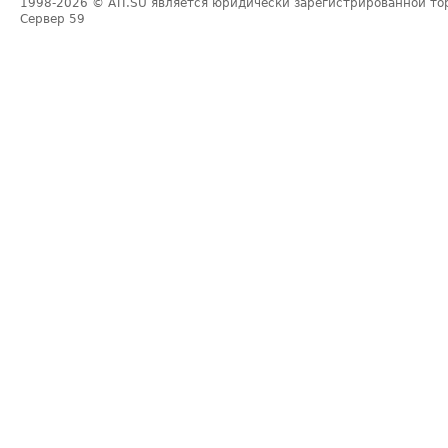
1998-2026
© ATI.SU является юридически зарегистрированной то
Сервер
59