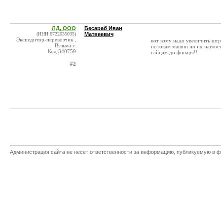
ЛД, ООО
Бесараб Иван
(ИНН:6722035035)
Матвеевич
Экспедитор-перевозчик ,
вот кому надо увеличить штр
Вязьма г.
потокам машин но их наглос
Код:340759
гайцам до фонаря!!
#2
Администрация сайта не несет ответственности за информацию, публикуемую в ф