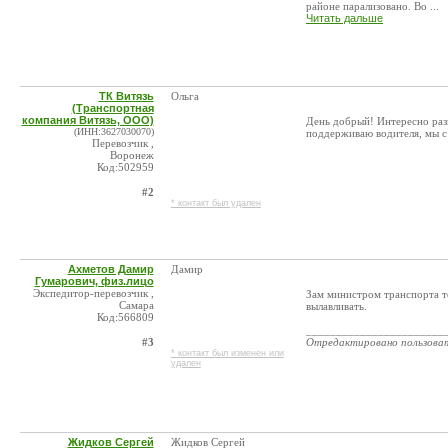
районе парализовано. Во ...
Читать дальше
ТК Витязь
Ольга
(Транспортная
компания Витязь, ООО)
День добрый! Интересно раз
(ИНН:3627030070)
поддерживаю водителя, мы с в
Перевозчик ,
Воронеж
Код:502959
#2
* контакт был удален
Ахметов Дамир
Дамир
Гумарович, физ.лицо
Экспедитор-перевозчик ,
Зам министром транспорта т
Самара
вылавливать.
Код:566809
_______________________
#3
Отредактировано пользова
* контакт был изменен или
удален
Жидков Сергей
Жидков Сергей