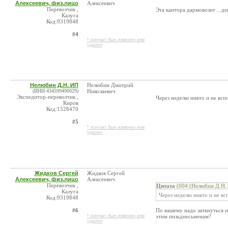
Алексеевич, физ.лицо
Алексеевич
Перевозчик ,
Эта кантора дармовозит ...де
Калуга
Код:9319848
#4
* контакт был изменен или
удален
Нелюбин Д.Н. ИП
Нелюбин Дмитрий
(ИНН:434599490029)
Николаевич
Экспедитор-перевозчик ,
Через неделю никто и не всп
Киров
Код:1528470
#5
* контакт был изменен или
удален
Жидков Сергей
Жидков Сергей
Алексеевич, физ.лицо
Алексеевич
Перевозчик ,
Цитата
(004 (Нелюбин Д.Н. 
Калуга
Через неделю никто и не вс
Код:9319848
#6
По вашему надо заткнуться и
* контакт был изменен или
этим пизьднесьменам?
удален