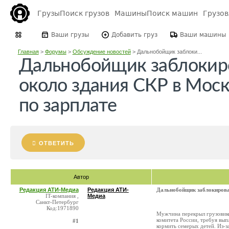
Грузы
Поиск грузов
Машины
Поиск машин
Грузо
Ваши грузы
Добавить груз
Ваши машины
Главная
>
Форумы
>
Обсуждение новостей
>
Дальнобойщик заблоки...
Дальнобойщик заблокир
около здания СКР в Моск
по зарплате
ОТВЕТИТЬ
Автор
Редакция АТИ-Медиа
Редакция АТИ-
Дальнобойщик заблокировал
IT-компания ,
Медиа
Санкт-Петербург
Код:1971890
Мужчина перекрыл грузовико
комитета России, требуя вы
#1
кормить семерых детей. Из-з