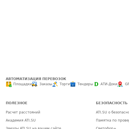
АВТОМАТИЗАЦИЯ ПЕРЕВОЗОК
Площадки
Заказы
Торги
Тендеры
АТИ-Доки
G
ПОЛЕЗНОЕ
БЕЗОПАСНОСТЬ
Расчет расстояний
ATI.SU о безопасн
Академия ATI.SU
Памятка по прове
Звезды ATI.SU на вашем сайте
Светофор+