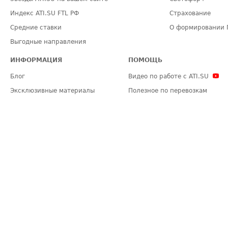
Индекс ATI.SU FTL РФ
Страхование
Средние ставки
О формировании 
Выгодные направления
ИНФОРМАЦИЯ
ПОМОЩЬ
Блог
Видео по работе с ATI.SU
Эксклюзивные материалы
Полезное по перевозкам
Политика конфиденциальности
Часто задаваемые вопросы (FA
Общие положения
Техническая информация
Карта сайта
ЗАДАТЬ ВОПРОС