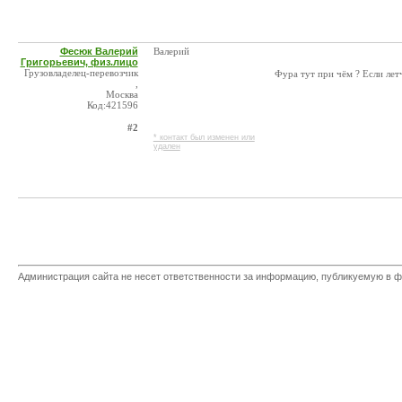
Фесюк Валерий
Валерий
Григорьевич, физ.лицо
Грузовладелец-перевозчик
Фура тут при чём ? Если летч
,
Москва
Код:421596
#2
* контакт был изменен или
удален
Администрация сайта не несет ответственности за информацию, публикуемую в ф