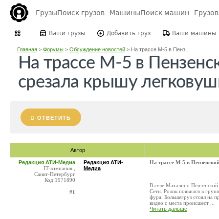
Грузы
Поиск грузов
Машины
Поиск машин
Грузо
Ваши грузы
Добавить груз
Ваши машины
Главная
>
Форумы
>
Обсуждение новостей
>
На трассе М-5 в Пенз...
На трассе М-5 в Пензенс
срезала крышу легковушк
ОТВЕТИТЬ
Автор
Редакция АТИ-Медиа
Редакция АТИ-
На трассе М-5 в Пензенско
IT-компания ,
Медиа
Санкт-Петербург
Код:1971890
В селе Махалино Пензенской
Сети. Ролик появился в груп
#1
фура. Большегруз стоял на п
видео с места происшест ...
Читать дальше