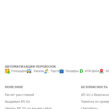
АВТОМАТИЗАЦИЯ ПЕРЕВОЗОК
Площадки
Заказы
Торги
Тендеры
АТИ-Доки
G
ПОЛЕЗНОЕ
БЕЗОПАСНОСТЬ
Расчет расстояний
ATI.SU о безопасн
Академия ATI.SU
Памятка по прове
Звезды ATI.SU на вашем сайте
Светофор+