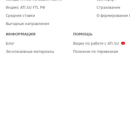
Индекс ATI.SU FTL РФ
Страхование
Средние ставки
О формировании 
Выгодные направления
ИНФОРМАЦИЯ
ПОМОЩЬ
Блог
Видео по работе с ATI.SU
Эксклюзивные материалы
Полезное по перевозкам
Политика конфиденциальности
Часто задаваемые вопросы (FA
Общие положения
Техническая информация
Карта сайта
ЗАДАТЬ ВОПРОС