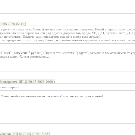
.05.2026 07:41)
в деле, то никак не поймем. А по мне это рост наших издержек. Некий оператор мне предл
умент это одна перевозка или ряд других документов, вроде УПД (1), путевой лист (2), Тр
ак и не ответили. Видимо сами операторы еще не в курсе всех деталей.
троля, прозрачности и тому подобного, но сколько можно выдумывать всякой всячины (платон,
 "лист" -документ 7 рублей)) Одно в этой системе "радует", возможно мы откажемся от у
ихода денег. Хотя я сомневаюсь...
Викторович, ИП @ 20.05.2026 10:01)
мыми мерами....
 "быть лишённым возможности отказаться" это совсем не одно и тоже!
меновна, ИП @ 20.05.2026 15:53)