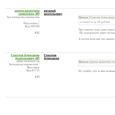
юрина валентина
виталий
семеновна, ИП
анатольевич
Грузовладелец-перевозчик
Цитата
(Соколов Александр 
,
а охают из за 20 рублей.
Морозовск г.
Код:590100
Про платон тоже один персо
#12
-Ну подорожает пакет молока
А потом вона как оно вышло д
Соколов Александр
Соколов
Анатольевич, ИП
Александр
(ИНН:760304959734)
Цитата
(юрина валентина се
Экспедитор-перевозчик ,
Ярославль
Код:81755
Ну охайте, кто ж вам помеш
#13