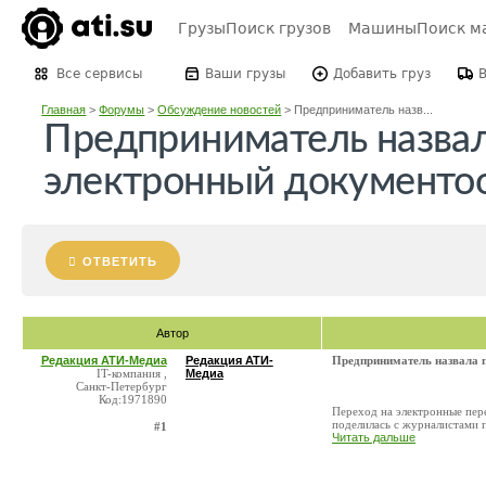
Грузы
Поиск грузов
Машины
Поиск м
Все сервисы
Ваши грузы
Добавить груз
Главная
>
Форумы
>
Обсуждение новостей
>
Предприниматель назв...
Предприниматель назвал
электронный документо
ОТВЕТИТЬ
Автор
Редакция АТИ-Медиа
Редакция АТИ-
Предприниматель назвала 
IT-компания ,
Медиа
Санкт-Петербург
Код:1971890
Переход на электронные пер
поделилась с журналистами п
#1
Читать дальше