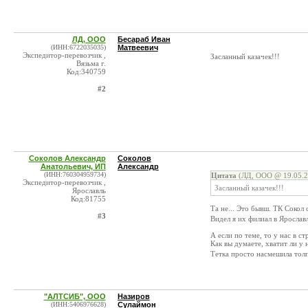
ЛД, ООО
Бесараб Иван
(ИНН:6722035035)
Матвеевич
Экспедитор-перевозчик ,
Засланный казачек!!!
Вязьма г.
Код:340759
#2
Соколов Александр
Соколов
Анатольевич, ИП
Александр
(ИНН:760304959734)
Цитата
(ЛД, ООО @ 19.05.2
Экспедитор-перевозчик ,
Засланный казачек!!!
Ярославль
Код:81755
Та не... Это бывш. ТК Сокол
#3
Видел я их филиал в Ярославл
А если по теме, то у нас в 
Как вы думаете, хватит ли 
Тетка просто насмешила тол
"АЛТСИБ", ООО
Назиров
(ИНН:5406976628)
Сулаймон