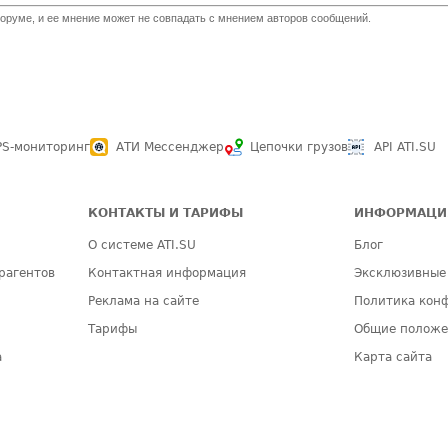
оруме, и ее мнение может не совпадать с мнением авторов сообщений.
PS-мониторинг
АТИ Мессенджер
Цепочки грузов
API ATI.SU
КОНТАКТЫ И ТАРИФЫ
ИНФОРМАЦИ
О системе ATI.SU
Блог
рагентов
Контактная информация
Эксклюзивные
Реклама на сайте
Политика кон
Тарифы
Общие полож
а
Карта сайта