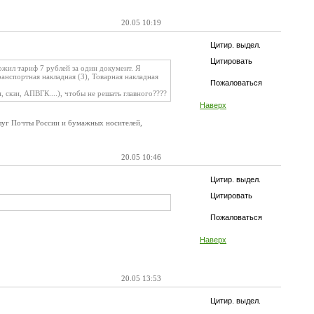
20.05 10:19
Цитир. выдел.
Цитировать
ожил тариф 7 рублей за один документ. Я
анспортная накладная (3), Товарная накладная
Пожаловаться
 скзи, АПВГК....), чтобы не решать главного????
Наверх
слуг Почты России и бумажных носителей,
20.05 10:46
Цитир. выдел.
Цитировать
Пожаловаться
Наверх
20.05 13:53
Цитир. выдел.