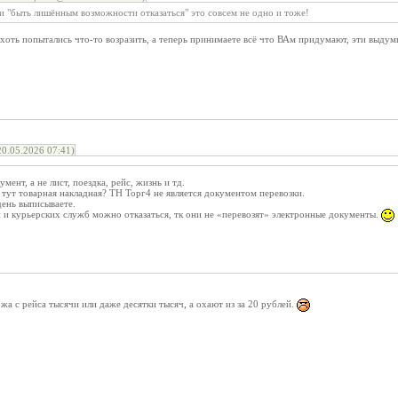
и "быть лишённым возможности отказаться" это совсем не одно и тоже!
 хоть попытались что-то возразить, а теперь принимаете всё что ВАм придумают, эти выду
.05.2026 07:41)
ент, а не лист, поездка, рейс, жизнь и тд.
 тут товарная накладная? ТН Торг4 не является документом перевозки.
день выписываете.
 и курьерских служб можно отказаться, тк они не «перевозят» электронные документы.
жа с рейса тысячи или даже десятки тысяч, а охают из за 20 рублей.