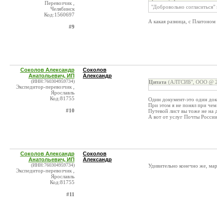
Перевозчик ,
"Добровольно согласиться" 
Челябинск
Код:1560697
А какая разница, с Платоном
#9
Соколов Александр
Соколов
Анатольевич, ИП
Александр
(ИНН:760304959734)
Цитата
(АЛТСИБ", ООО @ 20
Экспедитор-перевозчик ,
Ярославль
Код:81755
Один документ-это один докум
При этом я не понял при чем
#10
Путевой лист вы тоже не на 
А вот от услуг Почты России
Соколов Александр
Соколов
Анатольевич, ИП
Александр
(ИНН:760304959734)
Удивительно конечно же, мар
Экспедитор-перевозчик ,
Ярославль
Код:81755
#11