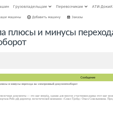
ашин
Грузовладельцам
Перевозчикам
АТИ-Доки
А
Ваши машины
Добавить машину
Заказы
а плюсы и минусы переход
оборот
Сообщение
плюсы и минусы перехода на электронный документооборот
евозочные документы — это шаг вперёд, однако для многих участников рынка этот шаг мож
ортала Рейс.рф директор логистической компании «Сокол Трейд» Ольга Сокольникова. Пред