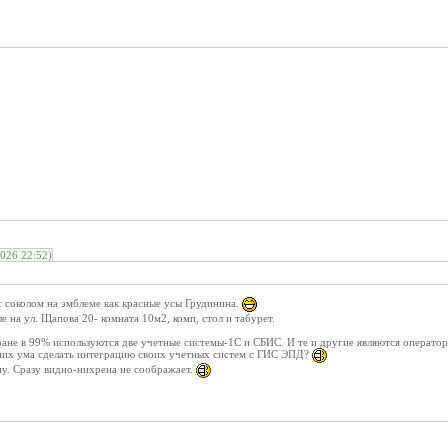
026 22:52)
 с соколом на эмблеме как красные усы Грудинина.
е на ул. Щапова 20- комната 10м2, комп, стол и табурет.
стране в 99% используются две учетные системы-1С и СБИС. И те и другие являются операт
у них ума сделать интеграцию своих учетных систем с ГИС ЭПД?
пу. Сразу видно-нихрена не соображает.