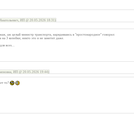
Анатольевич, ИП @ 20.05.2026 18:31)
наж, аж целый министр транспорта, нарядившись в "простонародное" говорил:
 на 3 копейки; никто это и не заметит даже.
ля всех...
меновна, ИП @ 20.05.2026 19:44)
ает то?