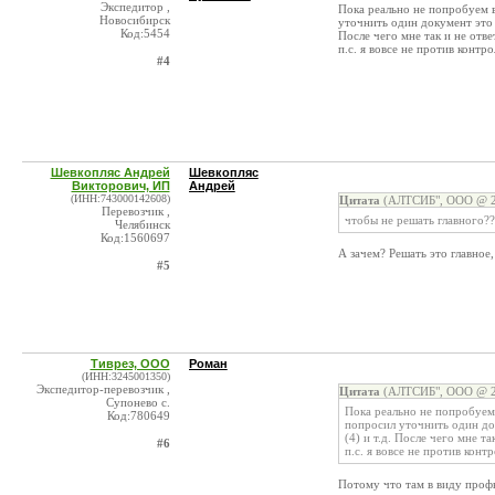
Экспедитор ,
Пока реально не попробуем в
Новосибирск
уточнить один документ это о
Код:5454
После чего мне так и не отв
п.с. я вовсе не против конт
#4
Шевкопляс Андрей
Шевкопляс
Викторович, ИП
Андрей
(ИНН:743000142608)
Цитата
(АЛТСИБ", ООО @ 20
Перевозчик ,
чтобы не решать главного??
Челябинск
Код:1560697
А зачем? Решать это главное
#5
Тиврез, ООО
Роман
(ИНН:3245001350)
Экспедитор-перевозчик ,
Цитата
(АЛТСИБ", ООО @ 20
Супонево с.
Пока реально не попробуем 
Код:780649
попросил уточнить один док
(4) и т.д. После чего мне т
#6
п.с. я вовсе не против кон
Потому что там в виду проф