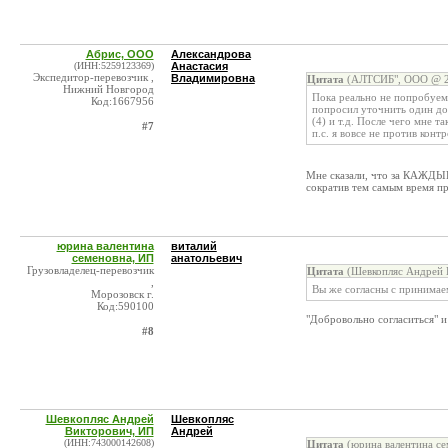
Абрис, ООО
Александрова
(ИНН:5259123369)
Анастасия
Экспедитор-перевозчик ,
Владимировна
Цитата
(АЛТСИБ", ООО @ 20
Нижний Новгород
Пока реально не попробуем 
Код:1667956
попросил уточнить один док
(4) и т.д. После чего мне т
#7
п.с. я вовсе не против кон
Мне сказали, что за КАЖДЫЙ
сократив тем самым время пр
юрина валентина
виталий
семеновна, ИП
анатольевич
Грузовладелец-перевозчик
Цитата
(Шевкопляс Андрей 
,
Вы же согласны с принимае
Морозовск г.
Код:590100
"Добровольно согласиться" и
#8
Шевкопляс Андрей
Шевкопляс
Викторович, ИП
Андрей
(ИНН:743000142608)
Цитата
(юрина валентина се