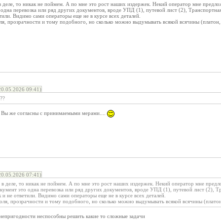
 деле, то никак не поймем. А по мне это рост наших издержек. Некий оператор мне предло
дна перевозка или ряд других документов, вроде УПД (1), путевой лист (2), Транспортная н
етили. Видимо сами операторы еще не в курсе всех деталей.
роля, прозрачности и тому подобного, но сколько можно выдумывать всякой всячины (платон, 
.05.2026 09:41)
??
, Вы же согласны с принимаемыми мерами....
.05.2026 07:41)
в деле, то никак не поймем. А по мне это рост наших издержек. Некий оператор мне предл
умент это одна перевозка или ряд других документов, вроде УПД (1), путевой лист (2), Тр
ак и не ответили. Видимо сами операторы еще не в курсе всех деталей.
троля, прозрачности и тому подобного, но сколько можно выдумывать всякой всячины (платон,
непригодности неспособны решить какие то сложные задачи