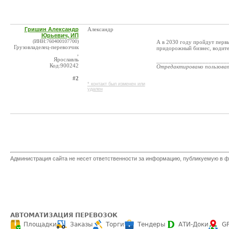
Гришин Александр
Александр
Юрьевич, ИП
(ИНН:760400107700)
А в 2030 году пройдут перв
Грузовладелец-перевозчик
придорожный бизнес, водител
,
Ярославль
_______________________
Код:900242
Отредактировано пользова
#2
* контакт был изменен или
удален
Администрация сайта не несет ответственности за информацию, публикуемую в ф
АВТОМАТИЗАЦИЯ ПЕРЕВОЗОК
Площадки
Заказы
Торги
Тендеры
АТИ-Доки
G