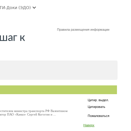
ТИ-Доки (ЭДО)
Правила размещения информации
шаг к
Цитир. выдел.
Цитировать
местителем министра транспорта РФ Валентином
тор ПАО «Камаз» Сергей Когогин и ...
Пожаловаться
Наверх