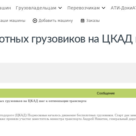
ашин
Грузовладельцам
Перевозчикам
АТИ-Доки
А
Ваши машины
Добавить машину
Заказы
отных грузовиков на ЦКАД 
Сообщение
ных грузовиков на ЦКАД шаг к оптимизации транспорта
втодороге (ЦКАД) Подмосковья началось движение беспилотных грузовиков. Старт дан за
кже приняли участие заместитель министра транспорта Андрей Никитин, генеральный дирек