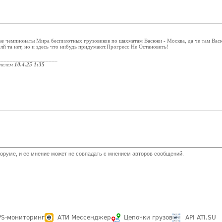
ые чемпионаты Мира беспилотных грузовиков по шахматам Васюки - Москва, да че там Васю
й та нет, но и здесь что нибудь придумают.Прогресс Не Остановить!
____________________
телем
10.4.25 1:35
оруме, и ее мнение может не совпадать с мнением авторов сообщений.
PS-мониторинг
АТИ Мессенджер
Цепочки грузов
API ATI.SU