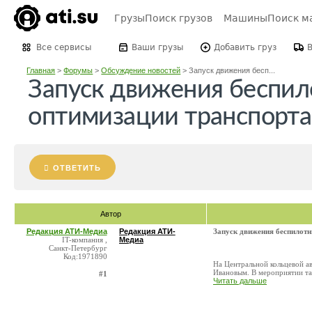
Грузы
Поиск грузов
Машины
Поиск м
Все сервисы
Ваши грузы
Добавить груз
Главная
>
Форумы
>
Обсуждение новостей
>
Запуск движения бесп...
Запуск движения беспил
оптимизации транспорта
ОТВЕТИТЬ
Автор
Редакция АТИ-Медиа
Редакция АТИ-
Запуск движения беспилот
IT-компания ,
Медиа
Санкт-Петербург
Код:1971890
На Центральной кольцевой а
Ивановым. В мероприятии та
#1
Читать дальше