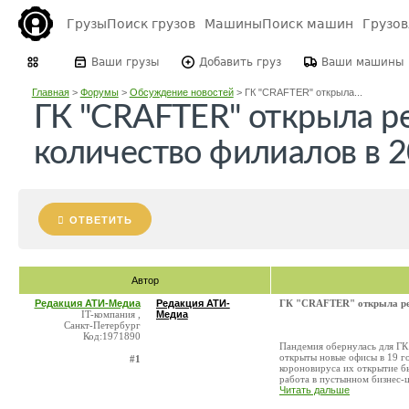
Грузы
Поиск грузов
Машины
Поиск машин
Грузо
Ваши грузы
Добавить груз
Ваши машины
Главная
>
Форумы
>
Обсуждение новостей
>
ГК "CRAFTER" открыла...
ГК "CRAFTER" открыла р
количество филиалов в 2
ОТВЕТИТЬ
Автор
Редакция АТИ-Медиа
Редакция АТИ-
ГК "CRAFTER" открыла рек
IT-компания ,
Медиа
Санкт-Петербург
Код:1971890
Пандемия обернулась для Г
открыты новые офисы в 19 го
#1
короновируса их открытие б
работа в пустынном бизнес-це
Читать дальше