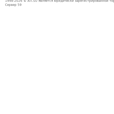
1998-2026
© ATI.SU является юридически зарегистрированной то
Сервер
59