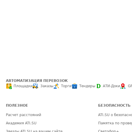
АВТОМАТИЗАЦИЯ ПЕРЕВОЗОК
Площадки
Заказы
Торги
Тендеры
АТИ-Доки
G
ПОЛЕЗНОЕ
БЕЗОПАСНОСТЬ
Расчет расстояний
ATI.SU о безопасн
Академия ATI.SU
Памятка по прове
Звезды ATI.SU на вашем сайте
Светофор+