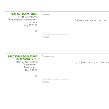
ТатТрансАвто, ООО
Эндже
(ИНН:1657083206)
Экспедитор-перевозчик ,
Реклама двигатель торговли.
Казань
Код:273136
#2
* контакт был изменен или
удален
Удовченко Александр
Александр
Николаевич, ИП
(ИНН:232103119888)
Ну и флаг им в руки. Пусть л
Перевозчик ,
Тихорецк г.
Код:37062
#3
* контакт был изменен или
удален