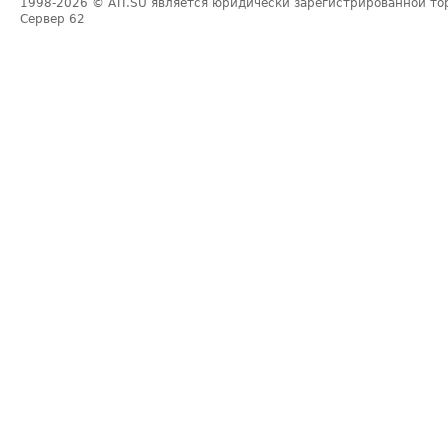
1998-2026
© ATI.SU является юридически зарегистрированной то
Сервер
62