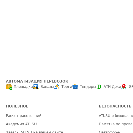
АВТОМАТИЗАЦИЯ ПЕРЕВОЗОК
Площадки
Заказы
Торги
Тендеры
АТИ-Доки
G
ПОЛЕЗНОЕ
БЕЗОПАСНОСТЬ
Расчет расстояний
ATI.SU о безопасн
Академия ATI.SU
Памятка по прове
Звезды ATI.SU на вашем сайте
Светофор+