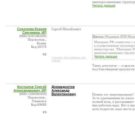
заинтересованными структура
Читать дальше
Соколова Ксения
Сергей Михайлович
Сергеевна, ИП
(ИНН:165812882606)
Цитата
(Редакция АТИ-Меди
Перевозчик ,
Минтранс РФ совместно с з
Казань
к осуществлению грузопере
Код:28578
министерства. "Минтранс Р
заинтересованными структур
#2
Читать дальше
* контакт был изменен или
удален
Таких депутатов — и врагов 
под благовидным предлогом.
Костылов Сергей
Дормидонтов
Александрович, ИП
Александр
(ИНН:732803892818)
Валентинович
Помню это лицензирование! 
Перевозчик ,
За то однокашники не плохо 
Ульяновск
полный ноль, и рассказывает
Код:69688
мне работать надо. Вот и пр
дети подросли, надо места д
#3