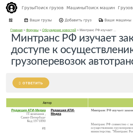
Грузы
Поиск грузов
Машины
Поиск машин
Грузо
Ваши грузы
Добавить груз
Ваши машины
Главная
>
Форумы
>
Обсуждение новостей
>
Минтранс РФ изучает ...
Минтранс РФ изучает за
доступе к осуществлени
грузоперевозок автотра
ОТВЕТИТЬ
Автор
Редакция АТИ-Медиа
Редакция АТИ-
Минтранс РФ изучает закон
IT-компания ,
Медиа
Санкт-Петербург
Код:1971890
Минтранс РФ совместно с за
осуществлению грузоперевоз
#1
министерства. "Минтранс Ро