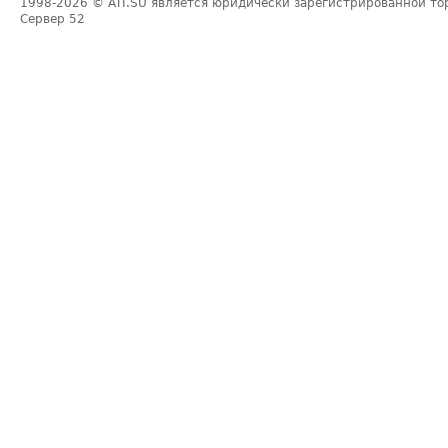
1998-2026
© ATI.SU является юридически зарегистрированной то
Сервер
52