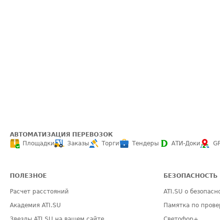
АВТОМАТИЗАЦИЯ ПЕРЕВОЗОК
Площадки
Заказы
Торги
Тендеры
АТИ-Доки
G
ПОЛЕЗНОЕ
БЕЗОПАСНОСТЬ
Расчет расстояний
ATI.SU о безопасн
Академия ATI.SU
Памятка по прове
Звезды ATI.SU на вашем сайте
Светофор+