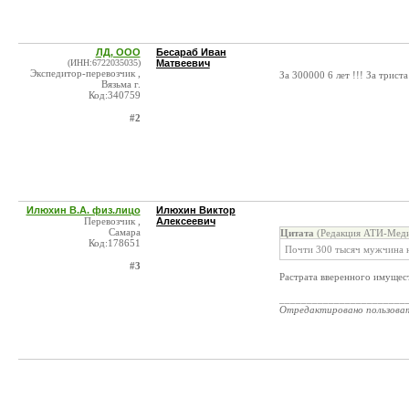
ЛД, ООО
Бесараб Иван
(ИНН:6722035035)
Матвеевич
Экспедитор-перевозчик ,
За 300000 6 лет !!! За трист
Вязьма г.
Код:340759
#2
Илюхин В.А. физ.лицо
Илюхин Виктор
Перевозчик ,
Алексеевич
Самара
Цитата
(Редакция АТИ-Меди
Код:178651
Почти 300 тысяч мужчина н
#3
Растрата вверенного имущест
_______________________
Отредактировано пользова