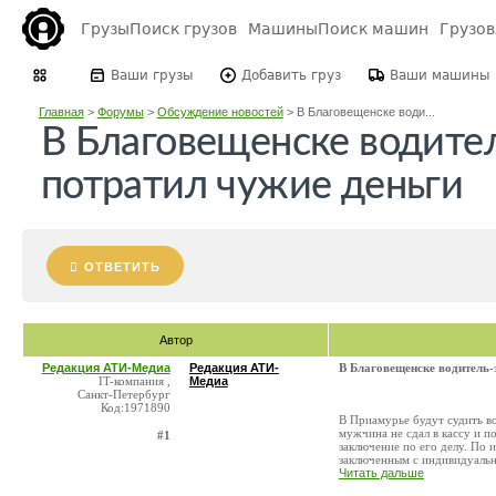
Грузы
Поиск грузов
Машины
Поиск машин
Грузо
Ваши грузы
Добавить груз
Ваши машины
Главная
>
Форумы
>
Обсуждение новостей
>
В Благовещенске води...
В Благовещенске водите
потратил чужие деньги
ОТВЕТИТЬ
Автор
Редакция АТИ-Медиа
Редакция АТИ-
В Благовещенске водитель-
IT-компания ,
Медиа
Санкт-Петербург
Код:1971890
В Приамурье будут судить в
мужчина не сдал в кассу и п
#1
заключение по его делу. По 
заключенным с индивидуальн
Читать дальше