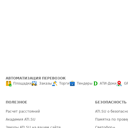
АВТОМАТИЗАЦИЯ ПЕРЕВОЗОК
Площадки
Заказы
Торги
Тендеры
АТИ-Доки
G
ПОЛЕЗНОЕ
БЕЗОПАСНОСТЬ
Расчет расстояний
ATI.SU о безопасн
Академия ATI.SU
Памятка по прове
Звезды ATI.SU на вашем сайте
Светофор+