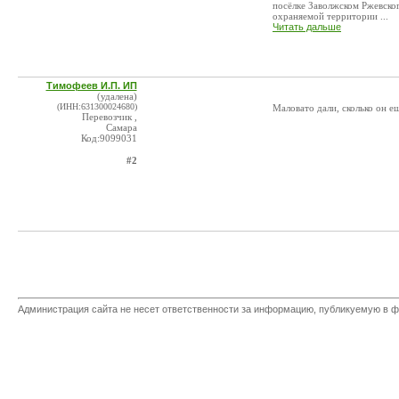
посёлке Заволжском Ржевско
охраняемой территории ...
Читать дальше
Тимофеев И.П. ИП
(удалена)
(ИНН:631300024680)
Маловато дали, сколько он ещ
Перевозчик ,
Самара
Код:9099031
#2
Администрация сайта не несет ответственности за информацию, публикуемую в ф