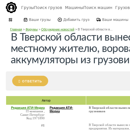
Грузы
Поиск грузов
Машины
Поиск машин
Грузо
Ваши грузы
Добавить груз
Ваши машины
Главная
>
Форумы
>
Обсуждение новостей
>
В Тверской области в...
В Тверской области выне
местному жителю, воро
аккумуляторы из грузови
ОТВЕТИТЬ
Автор
Редакция АТИ-Медиа
Редакция АТИ-
В Тверской области вынес
IT-компания ,
Медиа
грузовиков
Санкт-Петербург
Код:1971890
В Тверской области вынесли
#1
предприятия. Из материалов д