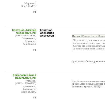
,
Мурино г.
Код:1175177
#4
Кортунов Алексей
Кортунов
Федорович, ИП
Александр
(ИНН:580300452066)
Алексеевич
Цитата
(Рогова Елена Олего
Перевозчик ,
"Кроме того, в новом прика
Кузнецк г.
должностное лицо, ответств
Код:205559
Сейчас это должен делать к
А если у меня одна машина 
#5
Купи печать "выезд разрешен"
Ермолаев Эдуард
Васильевич, ИП
(удалена)
В действующем путевом лист
(ИНН:311700005917)
просто даёт повод забирать 
Перевозчик ,
боольшим трудом. БРЕД!!!!!!!
Ровеньки п.
Код:8163199
#6