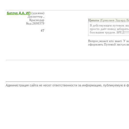
Батлук Д.А. ИП
(удалена)
Диспетчер ,
Краснодар
Цитата
(Ермолаев Эдуард Ва
Код:2698379
В действующем путевом лис
просто даёт повод забирать
#7
боольшим трудом. БРЕД!!!!!!
Вопрос,может кто знает. У н
оформлять Путевой лист,если
Администрация сайта не несет ответственности за информацию, публикуемую в ф