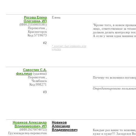
Рогова Елена
Елена
Олеговна, ИП
(ИНН:253500033381)
"Кроме того, в новом приказ
Перевозчик ,
лицо, ответственное за техн
Красногорск
должен делать контролер те
Код:5719673
А если у меня одна машина и 
#2
* контакт был изменен или
удален
Савостин С.А.
физ.лицо
(удалена)
Перевозчик ,
Почему-то вспомнил поговорк
Челябинск
Код:998271
_______________________
Отредактировано пользова
#3
Новиков Александр
Новиков
Владимирович, ИП
Александр
(ИНН:292700749722)
Владимирович
Каждые раз какие то нововве
Грузовладелец-перевозчик
хуже и хуже!!! Засиделся Вов