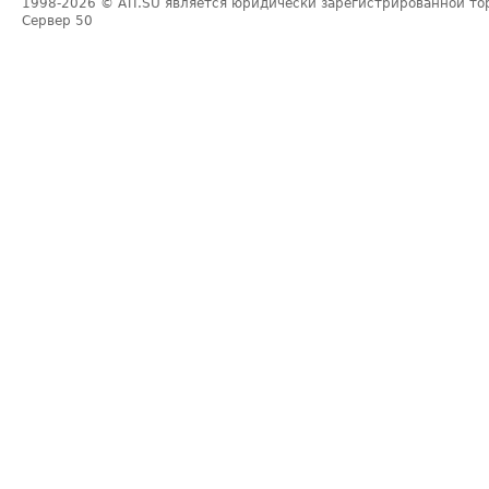
1998-2026
© ATI.SU является юридически зарегистрированной то
Сервер
50