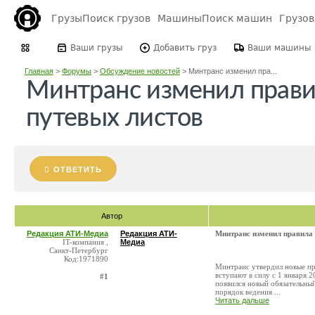
Грузы
Поиск грузов
Машины
Поиск машин
Грузо
Ваши грузы
Добавить груз
Ваши машины
Главная
>
Форумы
>
Обсуждение новостей
>
Минтранс изменил пра...
Минтранс изменил прав
путевых листов
ОТВЕТИТЬ
Автор
Редакция АТИ-Медиа
Редакция АТИ-
Минтранс изменил правила
IT-компания ,
Медиа
Санкт-Петербург
Код:1971890
Минтранс утвердил новые пр
вступают в силу с 1 января 
#1
появился новый обязательный
порядок ведения ...
Читать дальше