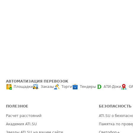
АВТОМАТИЗАЦИЯ ПЕРЕВОЗОК
Площадки
Заказы
Торги
Тендеры
АТИ-Доки
G
ПОЛЕЗНОЕ
БЕЗОПАСНОСТЬ
Расчет расстояний
ATI.SU о безопасн
Академия ATI.SU
Памятка по прове
Звезды ATI.SU на вашем сайте
Светофор+