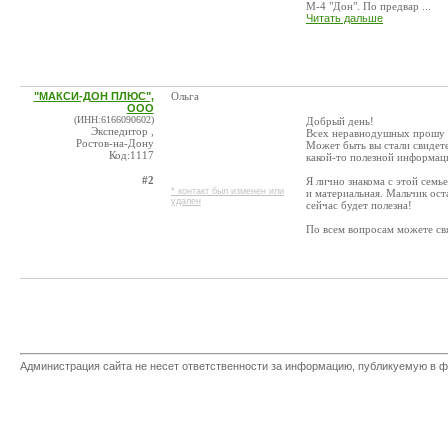
М-4 "Дон". По предвар ...
Читать дальше
"МАКСИ-ДОН ПЛЮС",
Ольга
ООО
(ИНН:6166090602)
Добрый день!
Экспедитор ,
Всех неравнодушных прошу 
Ростов-на-Дону
Может быть вы стали свидете
Код:1117
какой-то полезной информаци
#2
Я лично знакома с этой семь
* контакт был изменен или
и материальная. Мальчик ост
удален
сейчас будет полезна!
По всем вопросам можете свя
Администрация сайта не несет ответственности за информацию, публикуемую в ф