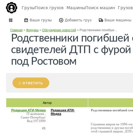
Грузы
Поиск грузов
Машины
Поиск машин
Грузо
Ваши грузы
Добавить груз
Ваши машины
Главная
>
Форумы
>
Обсуждение новостей
>
Родственники погибше...
Родственники погибшей 
свидетелей ДТП с фурой 
под Ростовом
ОТВЕТИТЬ
Автор
Редакция АТИ-Медиа
Редакция АТИ-
Родственники погибшей сем
IT-компания ,
Медиа
Санкт-Петербург
Код:1971890
Страшная авария на 1086-ом 
родственники и друзья погиб
#1
этой страшной аварии. ДТП с