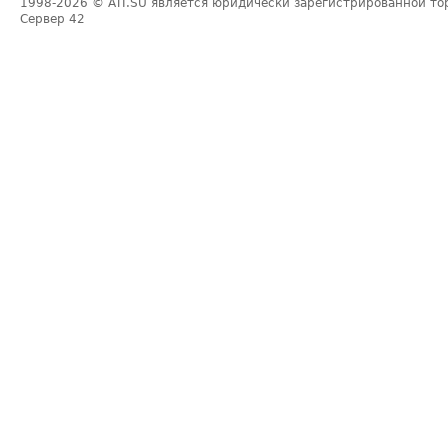
1998-2026
© ATI.SU является юридически зарегистрированной то
Сервер
42