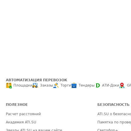
АВТОМАТИЗАЦИЯ ПЕРЕВОЗОК
Площадки
Заказы
Торги
Тендеры
АТИ-Доки
G
ПОЛЕЗНОЕ
БЕЗОПАСНОСТЬ
Расчет расстояний
ATI.SU о безопасн
Академия ATI.SU
Памятка по прове
Звезды ATI.SU на вашем сайте
Светофор+