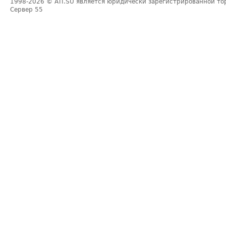
1998-2026
© ATI.SU является юридически зарегистрированной то
Сервер
55