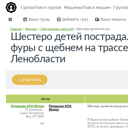
Грузы
Поиск грузов
Машины
Поиск машин
Грузо
Ваши грузы
Добавить груз
Ваши машины
Главная
>
Форумы
>
Обсуждение новостей
>
Шестеро детей постра...
Шестеро детей пострадал
фуры с щебнем на трассе
Ленобласти
ОТВЕТИТЬ
Автор
Редакция АТИ-Медиа
Редакция АТИ-
Шестеро детей пострадали и
IT-компания ,
Медиа
Санкт-Петербург
Код:1971890
В Приозерском районе Ленинг
которой пострадали шесть д
#1
ДТП случилось примерно в 1