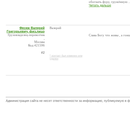
обогнать фуру, гружённую ..
Читать дальше
Фесюк Валерий
Валерий
Григорьевич, физ.лицо
Грузовладелец-перевозчик
Слава Богу что живы , а гон
,
Москва
Код:421596
#2
* контакт был изменен или
удален
Администрация сайта не несет ответственности за информацию, публикуемую в ф