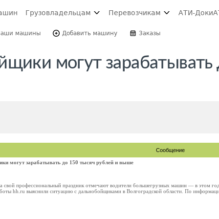
ашин
Грузовладельцам
Перевозчикам
АТИ-Доки
А
Ваши машины
Добавить машину
Заказы
йщики могут зарабатывать 
Сообщение
ики могут зарабатывать до 150 тысяч рублей и выше
а свой профессиональный праздник отмечают водители большегрузных машин — в этом год
боты hh.ru выяснили ситуацию с дальнобойщиками в Волгоградской области. По информации 