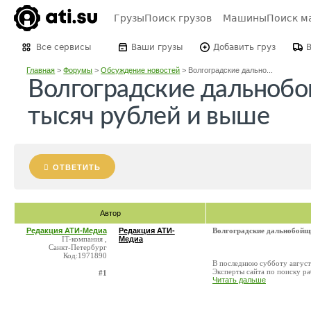
Грузы
Поиск грузов
Машины
Поиск м
Все сервисы
Ваши грузы
Добавить груз
Главная
>
Форумы
>
Обсуждение новостей
>
Волгоградские дально...
Волгоградские дальнобо
тысяч рублей и выше
ОТВЕТИТЬ
Автор
Редакция АТИ-Медиа
Редакция АТИ-
Волгоградские дальнобойщ
IT-компания ,
Медиа
Санкт-Петербург
Код:1971890
В последнюю субботу август
Эксперты сайта по поиску ра
#1
Читать дальше