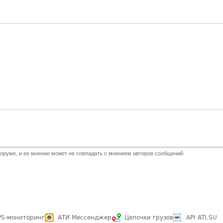
оруме, и ее мнение может не совпадать с мнением авторов сообщений.
PS-мониторинг
АТИ Мессенджер
Цепочки грузов
API ATI.SU