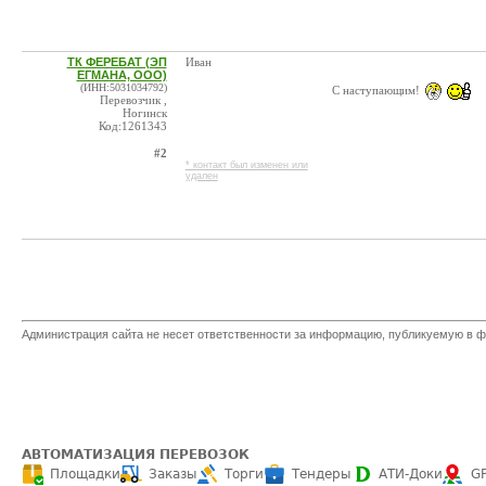
ТК ФЕРЕБАТ (ЭП
Иван
ЕГМАНА, ООО)
(ИНН:5031034792)
С наступающим!
Перевозчик ,
Ногинск
Код:1261343
#2
* контакт был изменен или
удален
Администрация сайта не несет ответственности за информацию, публикуемую в ф
АВТОМАТИЗАЦИЯ ПЕРЕВОЗОК
Площадки
Заказы
Торги
Тендеры
АТИ-Доки
G