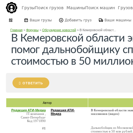
Грузы
Поиск грузов
Машины
Поиск машин
Грузо
Ваши грузы
Добавить груз
Ваши машины
Главная
>
Форумы
>
Обсуждение новостей
>
В Кемеровской област...
В Кемеровской области
помог дальнобойщику сп
стоимостью в 50 миллион
ОТВЕТИТЬ
Автор
Редакция АТИ-Медиа
Редакция АТИ-
В Кемеровской области эк
IT-компания ,
Медиа
миллионов (видео)
Санкт-Петербург
Код:1971890
Дальнобойщик из Московской
#1
стоимостью в 50 млн рублей