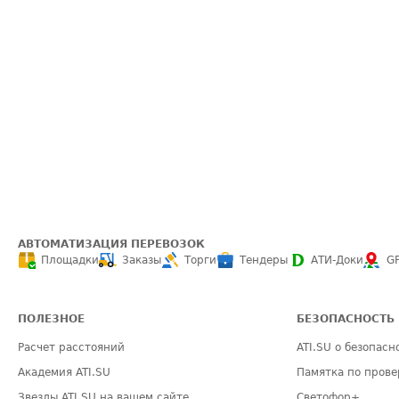
АВТОМАТИЗАЦИЯ ПЕРЕВОЗОК
Площадки
Заказы
Торги
Тендеры
АТИ-Доки
G
ПОЛЕЗНОЕ
БЕЗОПАСНОСТЬ
Расчет расстояний
ATI.SU о безопасн
Академия ATI.SU
Памятка по прове
Звезды ATI.SU на вашем сайте
Светофор+