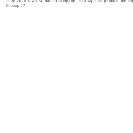
1998-2026
© ATI.SU является юридически зарегистрированной то
Сервер
27