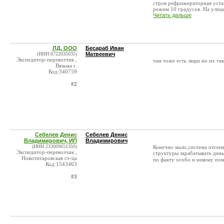
строя рефрижераторная уста
режим 10 градусов. На улице 
Читать дальше
ЛД, ООО
Бесараб Иван
(ИНН:6722035035)
Матвеевич
Экспедитор-перевозчик ,
там тоже есть люди но их та
Вязьма г.
Код:340759
#2
Себелев Денис
Себелев Денис
Владимирович, ИП
Владимирович
(ИНН:233009651350)
Конечно мало,система отсеив
Экспедитор-перевозчик ,
структуры зарабатывать день
Новотитаровская ст-ца
по факту особо и некому пом
Код:1543463
#3