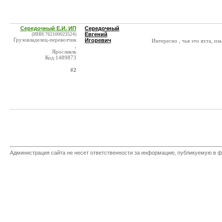
Середочный Е.И. ИП
Середочный
(ИНН:762100023524)
Евгений
Грузовладелец-перевозчик
Игоревич
Интересно , чья это яхта, из
,
Ярославль
Код:1489873
#2
Администрация сайта не несет ответственности за информацию, публикуемую в ф