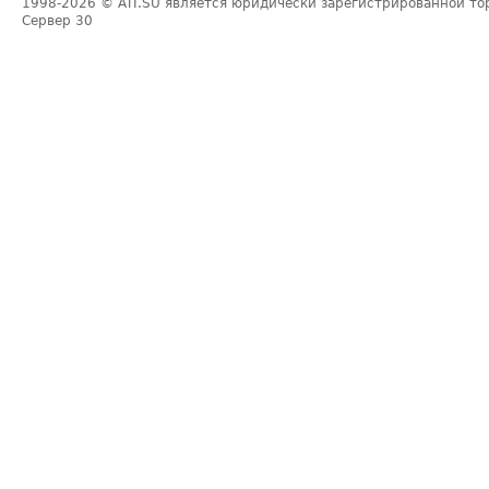
1998-2026
© ATI.SU является юридически зарегистрированной то
Сервер
30