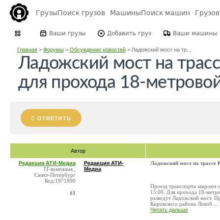
Грузы
Поиск грузов
Машины
Поиск машин
Грузо
Ваши грузы
Добавить груз
Ваши машины
Главная
>
Форумы
>
Обсуждение новостей
>
Ладожский мост на тр...
Ладожский мост на трасс
для прохода 18-метрово
ОТВЕТИТЬ
Автор
Редакция АТИ-Медиа
Редакция АТИ-
Ладожский мост на трассе 
IT-компания ,
Медиа
Санкт-Петербург
Код:1971890
Проезд транспорта закроют н
15:00. Для прохода 18-метро
#1
разведут Ладожский мост. Пр
Кировского района Леноб ...
Читать дальше