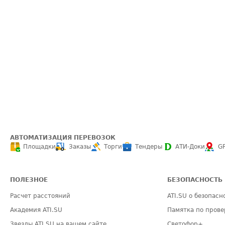
АВТОМАТИЗАЦИЯ ПЕРЕВОЗОК
Площадки
Заказы
Торги
Тендеры
АТИ-Доки
G
ПОЛЕЗНОЕ
БЕЗОПАСНОСТЬ
Расчет расстояний
ATI.SU о безопасн
Академия ATI.SU
Памятка по прове
Звезды ATI.SU на вашем сайте
Светофор+