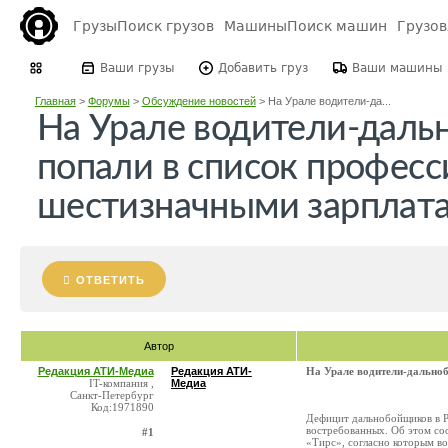
Грузы
Поиск грузов
Машины
Поиск машин
Грузо
Ваши грузы
Добавить груз
Ваши машины
Главная
>
Форумы
>
Обсуждение новостей
>
На Урале водители-да...
На Урале водители-дал
попали в список професс
шестизначными зарплат
ОТВЕТИТЬ
Автор
Редакция АТИ-Медиа
Редакция АТИ-
На Урале водители-дальноб
IT-компания ,
Медиа
Санкт-Петербург
Код:1971890
Дефицит дальнобойщиков в Ро
востребованных. Об этом со
#1
«Тирс», согласно которым в