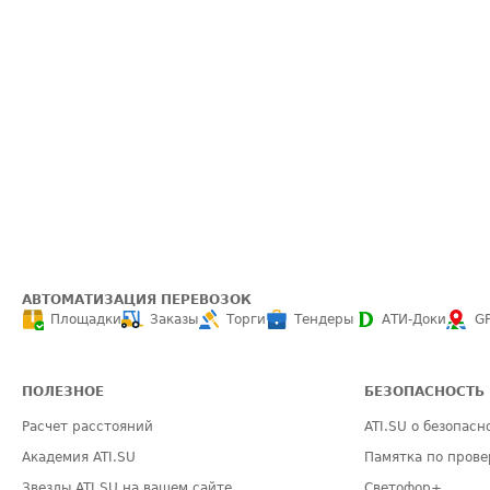
АВТОМАТИЗАЦИЯ ПЕРЕВОЗОК
Площадки
Заказы
Торги
Тендеры
АТИ-Доки
G
ПОЛЕЗНОЕ
БЕЗОПАСНОСТЬ
Расчет расстояний
ATI.SU о безопасн
Академия ATI.SU
Памятка по прове
Звезды ATI.SU на вашем сайте
Светофор+