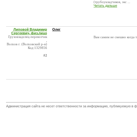
(трубоукладчиков, экс ...
Читать дальше
Липовой Владимир
Олег
Сергеевич, физ.лицо
Грузовладелец-перевозчик
Вам самим не смешно когда т
,
Волхов г. (Волховский р-н)
Код:1329856
#2
Администрация сайта не несет ответственности за информацию, публикуемую в ф