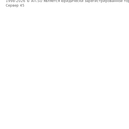
1998-2026
© ATI.SU является юридически зарегистрированной то
Сервер
45