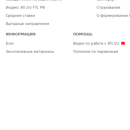
Индекс ATI.SU FTL РФ
Страхование
Средние ставки
О формировании 
Выгодные направления
ИНФОРМАЦИЯ
ПОМОЩЬ
Блог
Видео по работе с ATI.SU
Эксклюзивные материалы
Полезное по перевозкам
Политика конфиденциальности
Часто задаваемые вопросы (FA
Общие положения
Техническая информация
Карта сайта
ЗАДАТЬ ВОПРОС