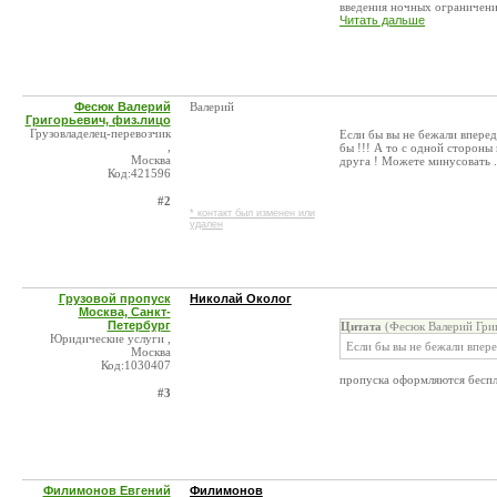
введения ночных ограничений
Читать дальше
Фесюк Валерий
Валерий
Григорьевич, физ.лицо
Грузовладелец-перевозчик
Если бы вы не бежали вперед
,
бы !!! А то с одной стороны
Москва
друга ! Можете минусовать ..
Код:421596
#2
* контакт был изменен или
удален
Грузовой пропуск
Николай Околог
Москва, Санкт-
Петербург
Цитата
(Фесюк Валерий Григ
Юридические услуги ,
Если бы вы не бежали впере
Москва
Код:1030407
пропуска оформляются беспл
#3
Филимонов Евгений
Филимонов