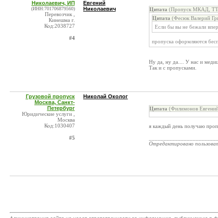
Николаевич, ИП
Евгений
(ИНН:701706879560)
Николаевич
Цитата
(Пропуск МКАД, ТТК
Перевозчик ,
Цитата
(Фесюк Валерий Гри
Кинешма г.
Код:2038727
Если бы вы не бежали впер
#4
пропуска оформляются бесп
Ну да, ну да.... У нас и мед
Так и с пропусками.
Грузовой пропуск
Николай Околог
Москва, Санкт-
Петербург
Цитата
(Филимонов Евгений
Юридические услуги ,
Москва
Код:1030407
я каждый день получаю пропус
#5
_______________________
Отредактировано пользова