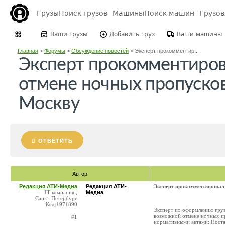
Грузы
Поиск грузов
Машины
Поиск машин
Грузо
Ваши грузы
Добавить груз
Ваши машины
Главная
>
Форумы
>
Обсуждение новостей
>
Эксперт прокомментир...
Эксперт прокомментиров
отмене ночных пропуско
Москву
ОТВЕТИТЬ
Автор
Редакция АТИ-Медиа
Редакция АТИ-
Эксперт прокомментировал
IT-компания ,
Медиа
Санкт-Петербург
Код:1971890
Эксперт по оформлению груз
возможной отмене ночных пр
#1
нормативными актами: Поста