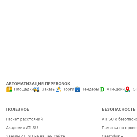
АВТОМАТИЗАЦИЯ ПЕРЕВОЗОК
Площадки
Заказы
Торги
Тендеры
АТИ-Доки
G
ПОЛЕЗНОЕ
БЕЗОПАСНОСТЬ
Расчет расстояний
ATI.SU о безопасн
Академия ATI.SU
Памятка по прове
Звезды ATI.SU на вашем сайте
Светофор+