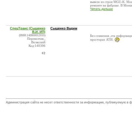
вывело из строя MGU-K. Мон
ремонте на фабрике. В Монако
Читать дальше
СпецТранс (Сыщенко
Сыщенко Вадим
В.И. ИП)
(ИНН:140800012010)
Без сомнения ,эта информац
Перевозчик ,
просторах АТИ.
Волжский
Код:140396
#2
Администрация сайта не несет ответственности за информацию, публикуемую в ф