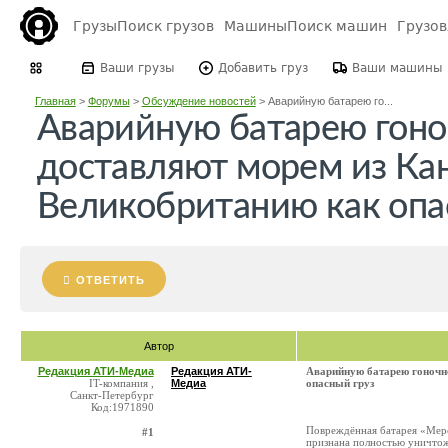
Грузы
Поиск грузов
Машины
Поиск машин
Грузо
Ваши грузы
Добавить груз
Ваши машины
Главная
>
Форумы
>
Обсуждение новостей
>
Аварийную батарею го...
Аварийную батарею гоно
доставляют морем из Ка
Великобританию как опа
ОТВЕТИТЬ
Автор
Редакция АТИ-Медиа
Редакция АТИ-
Аварийную батарею гоночн
IT-компания ,
Медиа
опасный груз
Санкт-Петербург
Код:1971890
Повреждённая батарея «Мерс
#1
признана полностью уничтож