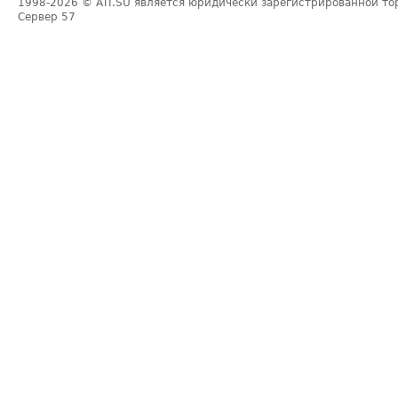
1998-2026
© ATI.SU является юридически зарегистрированной то
Сервер
57