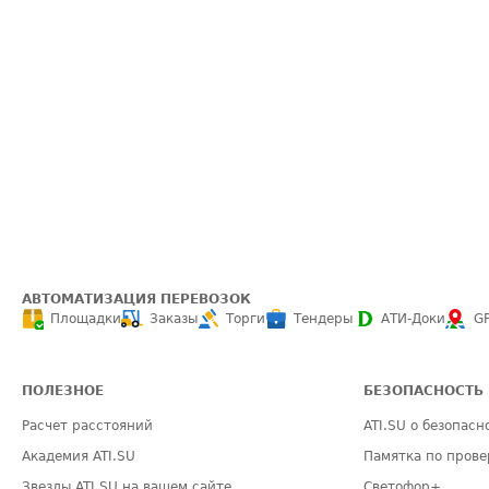
АВТОМАТИЗАЦИЯ ПЕРЕВОЗОК
Площадки
Заказы
Торги
Тендеры
АТИ-Доки
G
ПОЛЕЗНОЕ
БЕЗОПАСНОСТЬ
Расчет расстояний
ATI.SU о безопасн
Академия ATI.SU
Памятка по прове
Звезды ATI.SU на вашем сайте
Светофор+