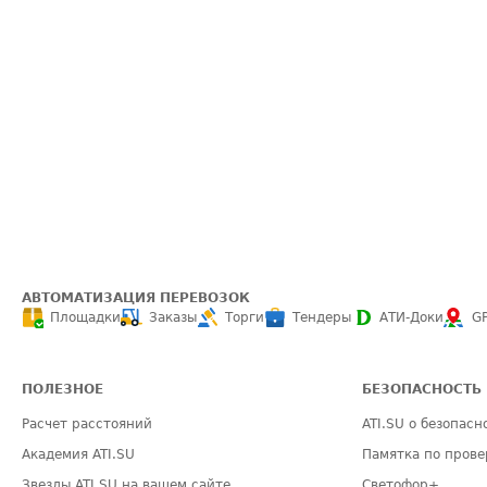
АВТОМАТИЗАЦИЯ ПЕРЕВОЗОК
Площадки
Заказы
Торги
Тендеры
АТИ-Доки
G
ПОЛЕЗНОЕ
БЕЗОПАСНОСТЬ
Расчет расстояний
ATI.SU о безопасн
Академия ATI.SU
Памятка по прове
Звезды ATI.SU на вашем сайте
Светофор+