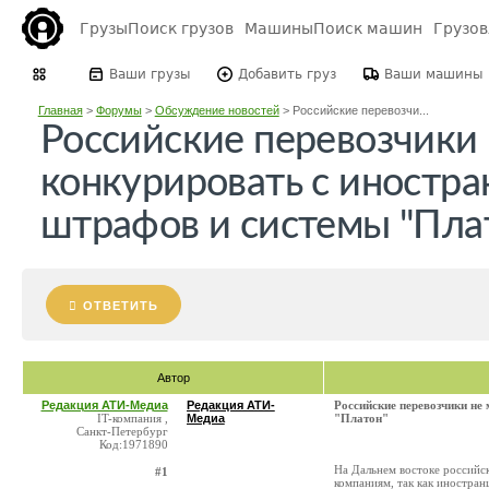
Грузы
Поиск грузов
Машины
Поиск машин
Грузо
Ваши грузы
Добавить груз
Ваши машины
Главная
>
Форумы
>
Обсуждение новостей
>
Российские перевозчи...
Российские перевозчики 
конкурировать с иностра
штрафов и системы "Пла
ОТВЕТИТЬ
Автор
Редакция АТИ-Медиа
Редакция АТИ-
Российские перевозчики не
IT-компания ,
Медиа
"Платон"
Санкт-Петербург
Код:1971890
На Дальнем востоке российс
#1
компаниям, так как иностра