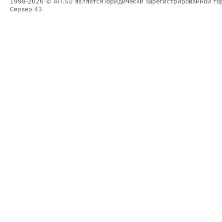
1998-2026
© ATI.SU является юридически зарегистрированной то
Сервер
43