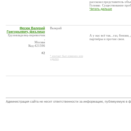
рассказал представитель об
Головко. Существование проб
Читать дальше
Фесюк Валерий
Валерий
Григорьевич, физ.лицо
Грузовладелец-перевозчик
А у нас всё так...газ, бензин
,
партнёры и прочие свои.
Москва
Код:421596
#2
* контакт был изменен или
удален
Администрация сайта не несет ответственности за информацию, публикуемую в ф