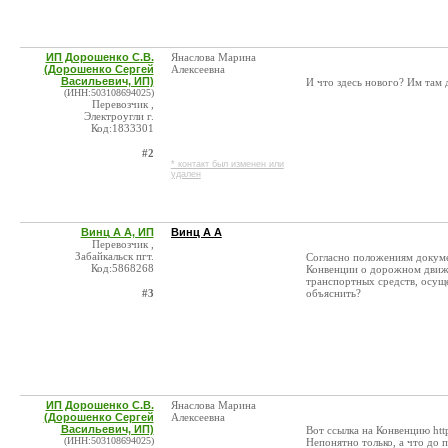
ИП Дорошенко С.В.
Янаслова Марина
(Дорошенко Сергей
Алексеевна
Васильевич, ИП)
И что здесь нового? Им там 
(ИНН:503108694025)
Перевозчик ,
Электроугли г.
Код:1833301
#2
* контакт был изменен или
удален
Винц А А, ИП
Винц А А
Перевозчик ,
Забайкальск пгт.
Согласно положениям докуме
Код:5868268
Конвенции о дорожном движ
транспортных средств, осущ
#3
объяснить?
ИП Дорошенко С.В.
Янаслова Марина
(Дорошенко Сергей
Алексеевна
Васильевич, ИП)
Вот ссылка на Конвенцию http
(ИНН:503108694025)
Непонятно только, а что до 