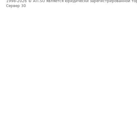
1998-2026
© ATI.SU является юридически зарегистрированной то
Сервер
30