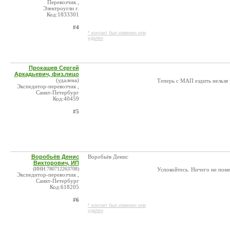
Перевозчик ,
Электроугли г.
Код:1833301
#4
* контакт был изменен или
удален
Прокашев Сергей
Аркадьевич, физ.лицо
(удалена)
Теперь с МАП ездить нельзя
Экспедитор-перевозчик ,
Санкт-Петербург
Код:40459
#5
Воробьёв Денис
Воробьёв Денис
Викторович, ИП
(ИНН:780712263708)
Успокойтесь. Ничего не поме
Экспедитор-перевозчик ,
Санкт-Петербург
Код:618205
#6
* контакт был изменен или
удален