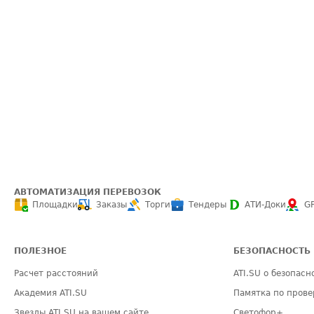
АВТОМАТИЗАЦИЯ ПЕРЕВОЗОК
Площадки
Заказы
Торги
Тендеры
АТИ-Доки
G
ПОЛЕЗНОЕ
БЕЗОПАСНОСТЬ
Расчет расстояний
ATI.SU о безопасн
Академия ATI.SU
Памятка по прове
Звезды ATI.SU на вашем сайте
Светофор+