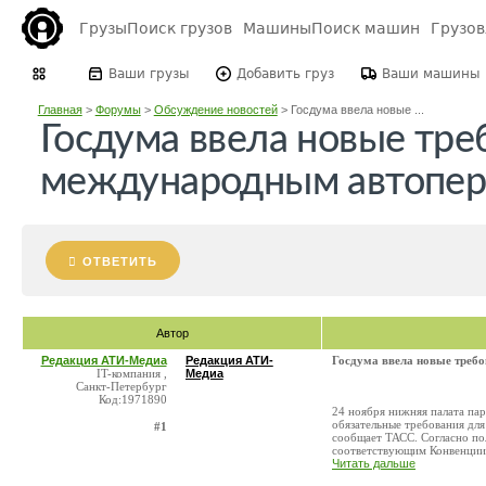
Грузы
Поиск грузов
Машины
Поиск машин
Грузо
Ваши грузы
Добавить груз
Ваши машины
Главная
>
Форумы
>
Обсуждение новостей
>
Госдума ввела новые ...
Госдума ввела новые тре
международным автопер
ОТВЕТИТЬ
Автор
Редакция АТИ-Медиа
Редакция АТИ-
Госдума ввела новые треб
IT-компания ,
Медиа
Санкт-Петербург
Код:1971890
24 ноября нижняя палата пар
обязательные требования дл
#1
сообщает ТАСС. Согласно по
соответствующим Конвенции 
Читать дальше