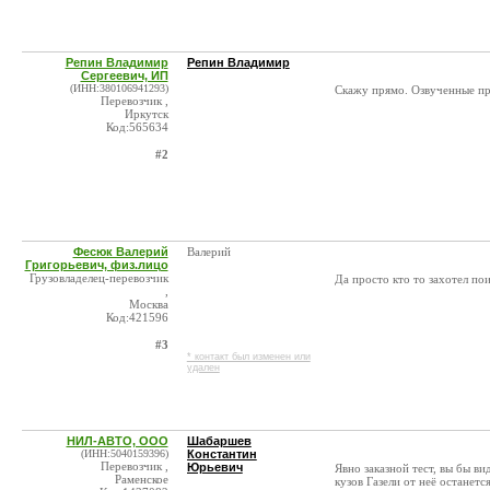
Репин Владимир
Репин Владимир
Сергеевич, ИП
(ИНН:380106941293)
Скажу прямо. Озвученные пр
Перевозчик ,
Иркутск
Код:565634
#2
Фесюк Валерий
Валерий
Григорьевич, физ.лицо
Грузовладелец-перевозчик
Да просто кто то захотел поим
,
Москва
Код:421596
#3
* контакт был изменен или
удален
НИЛ-АВТО, ООО
Шабаршев
(ИНН:5040159396)
Константин
Перевозчик ,
Юрьевич
Явно заказной тест, вы бы ви
Раменское
кузов Газели от неё останет