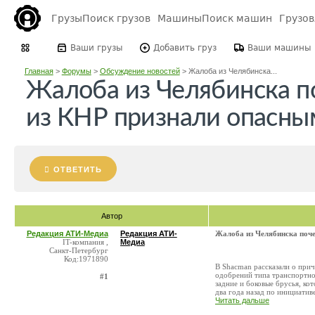
Грузы
Поиск грузов
Машины
Поиск машин
Грузо
Ваши грузы
Добавить груз
Ваши машины
Главная
>
Форумы
>
Обсуждение новостей
>
Жалоба из Челябинска...
Жалоба из Челябинска п
из КНР признали опасны
ОТВЕТИТЬ
Автор
Редакция АТИ-Медиа
Редакция АТИ-
Жалоба из Челябинска поч
IT-компания ,
Медиа
Санкт-Петербург
Код:1971890
В Shacman рассказали о при
одобрений типа транспортно
#1
задние и боковые брусья, ко
два года назад по инициативе 
Читать дальше