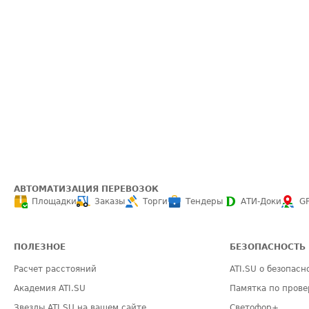
АВТОМАТИЗАЦИЯ ПЕРЕВОЗОК
Площадки
Заказы
Торги
Тендеры
АТИ-Доки
G
ПОЛЕЗНОЕ
БЕЗОПАСНОСТЬ
Расчет расстояний
ATI.SU о безопасн
Академия ATI.SU
Памятка по прове
Звезды ATI.SU на вашем сайте
Светофор+