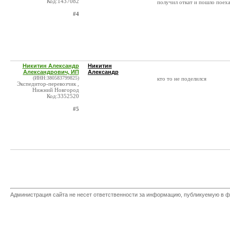
Код:1437082
получил откат и пошло поех
#4
Никитин Александр
Никитин
Александрович, ИП
Александр
(ИНН:380583799825)
кто то не поделился
Экспедитор-перевозчик ,
Нижний Новгород
Код:3352520
#5
Администрация сайта не несет ответственности за информацию, публикуемую в ф