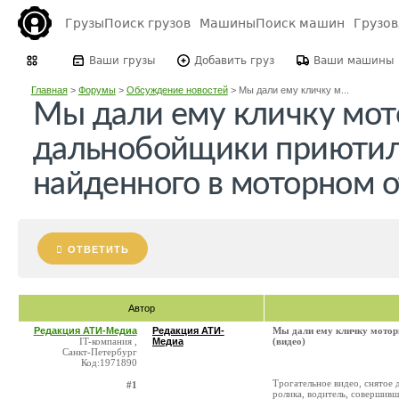
Грузы
Поиск грузов
Машины
Поиск машин
Грузо
Ваши грузы
Добавить груз
Ваши машины
Главная
>
Форумы
>
Обсуждение новостей
>
Мы дали ему кличку м...
Мы дали ему кличку мот
дальнобойщики приютили
найденного в моторном о
ОТВЕТИТЬ
Автор
Редакция АТИ-Медиа
Редакция АТИ-
Мы дали ему кличку мотори
IT-компания ,
Медиа
(видео)
Санкт-Петербург
Код:1971890
Трогательное видео, снятое
#1
ролика, водитель, совершивш