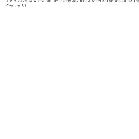
1998-2026
© ATI.SU является юридически зарегистрированной то
Сервер
53