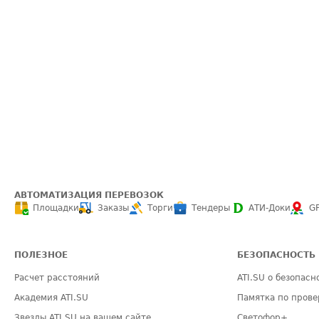
АВТОМАТИЗАЦИЯ ПЕРЕВОЗОК
Площадки
Заказы
Торги
Тендеры
АТИ-Доки
G
ПОЛЕЗНОЕ
БЕЗОПАСНОСТЬ
Расчет расстояний
ATI.SU о безопасн
Академия ATI.SU
Памятка по прове
Звезды ATI.SU на вашем сайте
Светофор+