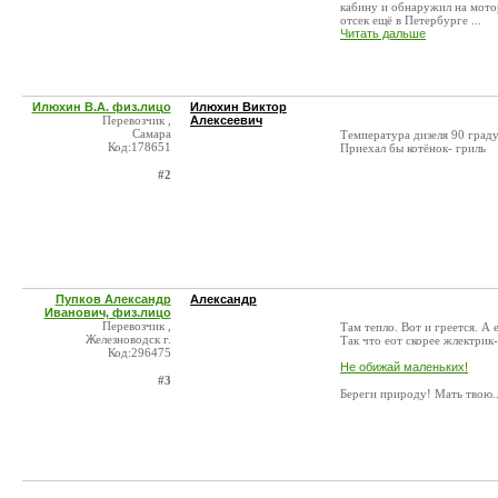
кабину и обнаружил на мотор
отсек ещё в Петербурге ...
Читать дальше
Илюхин В.А. физ.лицо
Илюхин Виктор
Перевозчик ,
Алексеевич
Самара
Температура дизеля 90 граду
Код:178651
Приехал бы котёнок- гриль
#2
Пупков Александр
Александр
Иванович, физ.лицо
Перевозчик ,
Там тепло. Вот и греется. А 
Железноводск г.
Так что еот скорее жлектрик-
Код:296475
Не обижай маленьких!
#3
Береги природу! Мать твою..