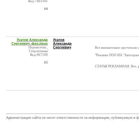
Код:7463341
#4
Усатов Александр
Усатов
Сергеевич, физ.лицо
Александр
Перевозчик ,
Сергеевич
Все внимательно прочитали 
Стерлитамак
Код:967108
"Реклама ООО ИА "Автотран
#5
СТАТЬЯ РЕКЛАМНАЯ. Все, р
Администрация сайта не несет ответственности за информацию, публикуемую в ф