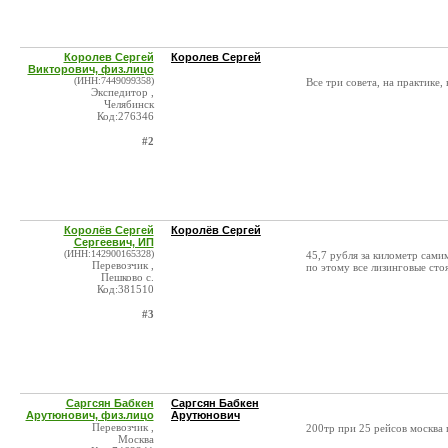
Королев Сергей
Королев Сергей
Викторович, физ.лицо
(ИНН:7449099358)
Все три совета, на практике,
Экспедитор ,
Челябинск
Код:276346
#2
Королёв Сергей
Королёв Сергей
Сергеевич, ИП
(ИНН:142900165328)
45,7 рубля за километр сами
Перевозчик ,
по этому все лизинговые ст
Пешково с.
Код:381510
#3
Саргсян Бабкен
Саргсян Бабкен
Арутюнович, физ.лицо
Арутюнович
Перевозчик ,
200тр при 25 рейсов москва 
Москва