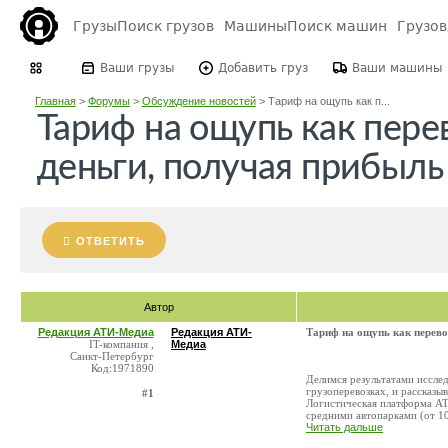
Грузы
Поиск грузов
Машины
Поиск машин
Грузо
Ваши грузы
Добавить груз
Ваши машины
Главная
>
Форумы
>
Обсуждение новостей
>
Тариф на ощупь как п...
Тариф на ощупь как пере
деньги, получая прибыль
ОТВЕТИТЬ
Автор
Редакция АТИ-Медиа
Редакция АТИ-
Тариф на ощупь как перево
IT-компания ,
Медиа
Санкт-Петербург
Код:1971890
Делимся результатами иссле
грузоперевозках, и рассказы
#1
Логистическая платформа AT
средними автопарками (от 10 
Читать дальше