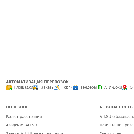
АВТОМАТИЗАЦИЯ ПЕРЕВОЗОК
Площадки
Заказы
Торги
Тендеры
АТИ-Доки
G
ПОЛЕЗНОЕ
БЕЗОПАСНОСТЬ
Расчет расстояний
ATI.SU о безопасн
Академия ATI.SU
Памятка по прове
Звезды ATI.SU на вашем сайте
Светофор+