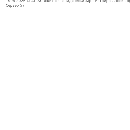
1998-2026
© ATI.SU является юридически зарегистрированной то
Сервер
57