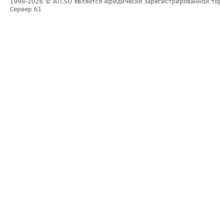
1998-2026
© ATI.SU является юридически зарегистрированной то
Сервер
61