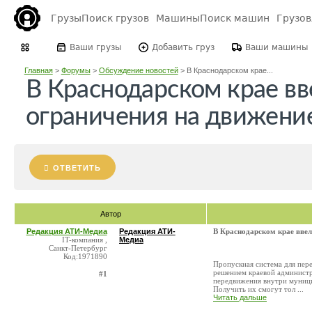
Грузы
Поиск грузов
Машины
Поиск машин
Грузо
Ваши грузы
Добавить груз
Ваши машины
Главная
>
Форумы
>
Обсуждение новостей
>
В Краснодарском крае...
В Краснодарском крае в
ограничения на движени
ОТВЕТИТЬ
Автор
Редакция АТИ-Медиа
Редакция АТИ-
В Краснодарском крае ввел
IT-компания ,
Медиа
Санкт-Петербург
Код:1971890
Пропускная система для пер
решением краевой администр
#1
передвижения внутри муници
Получить их смогут тол ...
Читать дальше