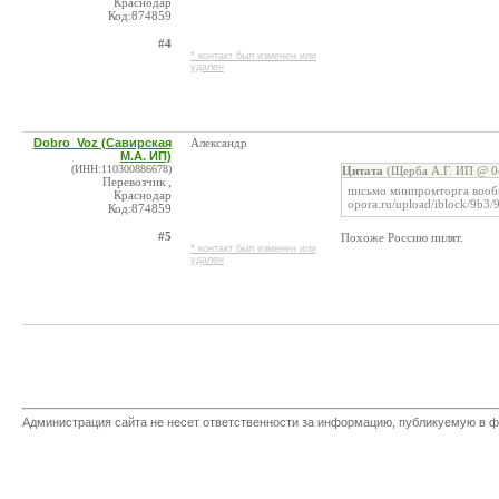
Краснодар
Код:874859
#4
* контакт был изменен или
удален
Dobro_Voz (Савирская
Александр
М.А. ИП)
(ИНН:110300886678)
Цитата
(Щерба А.Г. ИП @ 04
Перевозчик ,
письмо минпромторга вооб
Краснодар
opora.ru/upload/iblock/9b
Код:874859
#5
Похоже Россию пилят.
* контакт был изменен или
удален
Администрация сайта не несет ответственности за информацию, публикуемую в ф