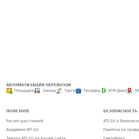
АВТОМАТИЗАЦИЯ ПЕРЕВОЗОК
Площадки
Заказы
Торги
Тендеры
АТИ-Доки
G
ПОЛЕЗНОЕ
БЕЗОПАСНОСТЬ
Расчет расстояний
ATI.SU о безопасн
Академия ATI.SU
Памятка по прове
Звезды ATI.SU на вашем сайте
Светофор+