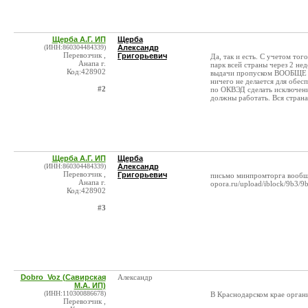
Щерба А.Г. ИП
Щерба
(ИНН:860304484339)
Александр
Перевозчик ,
Григорьевич
Да, так и есть. С учетом тог
Анапа г.
парк всей страны через 2 не
Код:428902
выдачи пропуском ВООБЩЕ не
ничего не делается для обес
#2
по ОКВЭД сделать исключени
должны работать. Вся стран
Щерба А.Г. ИП
Щерба
(ИНН:860304484339)
Александр
Перевозчик ,
Григорьевич
письмо минпромторга вообщ
Анапа г.
opora.ru/upload/iblock/9b3/
Код:428902
#3
Dobro_Voz (Савирская
Александр
М.А. ИП)
(ИНН:110300886678)
В Краснодарском крае органи
Перевозчик ,