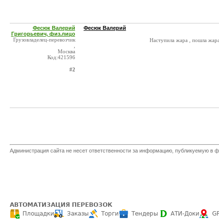
Фесюк Валерий
Фесюк Валерий
Григорьевич, физ.лицо
Грузовладелец-перевозчик
Наступила жара , пошла жара.
,
Москва
Код:421596
#2
Администрация сайта не несет ответственности за информацию, публикуемую в ф
АВТОМАТИЗАЦИЯ ПЕРЕВОЗОК
Площадки
Заказы
Торги
Тендеры
АТИ-Доки
G