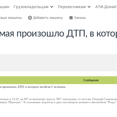
ашин
Грузовладельцам
Перевозчикам
АТИ-Доки
А
Ваши машины
Добавить машину
Заказы
 мая произошло ДТП, в кот
Сообщение
я произошло ДТП, в котором погибли 3 человека
ительно в 14:43, на 897-м километре трассы "М5" неподалеку от поселка Сборный Сызранс
иком "Мерседес". К сожалению, водитель и двое пассажиров легкового автомобиля "Форд" ск