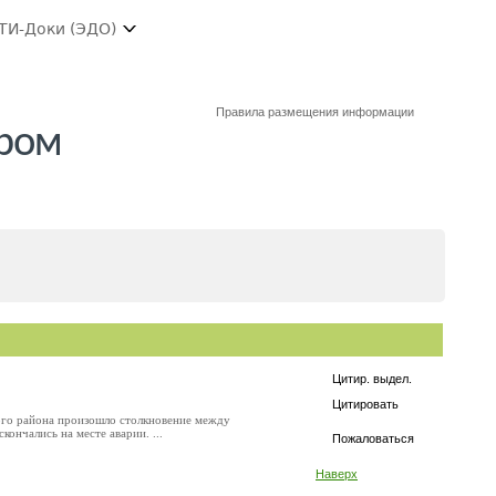
ТИ-Доки (ЭДО)
Правила размещения информации
ором
Цитир. выдел.
Цитировать
кого района произошло столкновение между
ончались на месте аварии. ...
Пожаловаться
Наверх