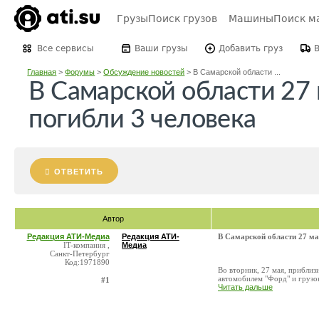
Грузы
Поиск грузов
Машины
Поиск м
Все сервисы
Ваши грузы
Добавить груз
Главная
>
Форумы
>
Обсуждение новостей
>
В Самарской области ...
В Самарской области 27
погибли 3 человека
ОТВЕТИТЬ
Автор
Редакция АТИ-Медиа
Редакция АТИ-
В Самарской области 27 ма
IT-компания ,
Медиа
Санкт-Петербург
Код:1971890
Во вторник, 27 мая, приблиз
автомобилем "Форд" и грузов
#1
Читать дальше