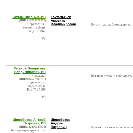
Тахтамышев А.В. ИП
Тахтамышев
(ИНН:616205271573)
Арменак
Перевозчик ,
Владимирович
Ну это уже добровольно-прин
Ростов-на-Дону
Код:160862
#2
Рыжков Владислав
Владимирович, ИП
(удалена)
Вот интересно, а себе он эту
(ИНН:632527995791)
Перевозчик ,
Березайка п.
Код:7104198
#3
Широбоков Андрей
Широбоков
Петрович, ИП
Андрей
(ИНН:182800047904)
Петрович
Нужно просто всем отказатьс
Экспедитор-перевозчик ,