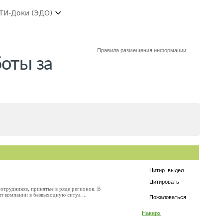
ТИ-Доки (ЭДО)
Правила размещения информации
боты за
Цитир. выдел.
Цитировать
отрудников, принятые в ряде регионов. В
ит компании в безвыходную ситуа ...
Пожаловаться
Наверх