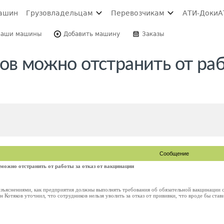
ашин
Грузовладельцам
Перевозчикам
АТИ-Доки
А
Ваши машины
Добавить машину
Заказы
ов можно отстранить от ра
Сообщение
 можно отстранить от работы за отказ от вакцинации
азъяснениями, как предприятия должны выполнять требования об обязательной вакцинации с
 Котяков уточнил, что сотрудников нельзя уволить за отказ от прививки, что вроде бы став