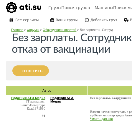
Грузы
Поиск грузов
Машины
Поиск м
Все сервисы
Ваши грузы
Добавить груз
Главная
>
Форумы
>
Обсуждение новостей
>
Без зарплаты. Сотруд...
Без зарплаты. Сотрудник
отказ от вакцинации
ОТВЕТИТЬ
Автор
Редакция АТИ-Медиа
Редакция АТИ-
Без зарплаты. Сотрудников
IT-компания ,
Медиа
Санкт-Петербург
Код:1971890
Власти начали выступать с р
субботу министр труда Антон
#1
Читать дальше