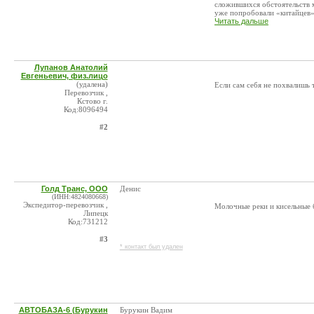
сложившихся обстоятельств 
уже попробовали «китайцев» 
Читать дальше
Лупанов Анатолий
Евгеньевич, физ.лицо
(удалена)
Если сам себя не похвалишь 
Перевозчик ,
Кстово г.
Код:8096494
#2
Голд Транс, ООО
Денис
(ИНН:4824080668)
Экспедитор-перевозчик ,
Молочные реки и кисельные 
Липецк
Код:731212
#3
* контакт был удален
АВТОБАЗА-6 (Бурукин
Бурукин Вадим