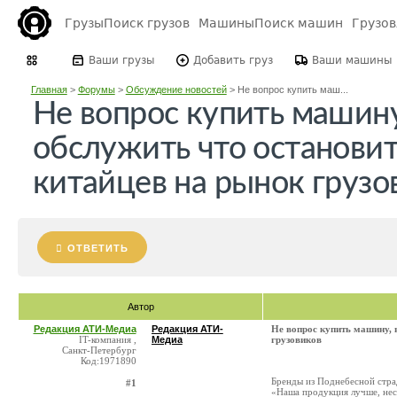
Грузы
Поиск грузов
Машины
Поиск машин
Грузо
Ваши грузы
Добавить груз
Ваши машины
Главная
>
Форумы
>
Обсуждение новостей
>
Не вопрос купить маш...
Не вопрос купить машину
обслужить что останови
китайцев на рынок грузо
ОТВЕТИТЬ
Автор
Редакция АТИ-Медиа
Редакция АТИ-
Не вопрос купить машину, 
IT-компания ,
Медиа
грузовиков
Санкт-Петербург
Код:1971890
Бренды из Поднебесной страд
#1
«Наша продукция лучше, несм