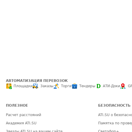
АВТОМАТИЗАЦИЯ ПЕРЕВОЗОК
Площадки
Заказы
Торги
Тендеры
АТИ-Доки
G
ПОЛЕЗНОЕ
БЕЗОПАСНОСТЬ
Расчет расстояний
ATI.SU о безопасн
Академия ATI.SU
Памятка по прове
Звезды ATI.SU на вашем сайте
Светофор+