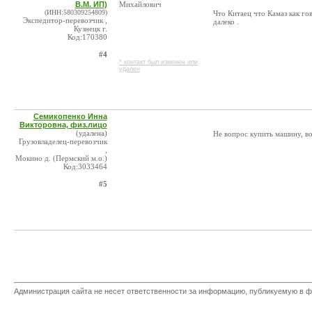
В.М. ИП)
Михайлович
(ИНН:580309254809)
Что Китаец что Камаз как 
Экспедитор-перевозчик ,
далеко .
Кузнецк г.
Код:170380
#4
* контакт был изменен или
удален
Семикопенко Инна
Викторовна, физ.лицо
(удалена)
Не вопрос купить машину, во
Грузовладелец-перевозчик
,
Мокино д. (Пермский м.о.)
Код:3033464
#5
Администрация сайта не несет ответственности за информацию, публикуемую в ф