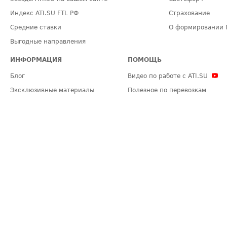
Индекс ATI.SU FTL РФ
Страхование
Средние ставки
О формировании 
Выгодные направления
ИНФОРМАЦИЯ
ПОМОЩЬ
Блог
Видео по работе с ATI.SU
Эксклюзивные материалы
Полезное по перевозкам
Политика конфиденциальности
Часто задаваемые вопросы (FA
Общие положения
Техническая информация
Карта сайта
ЗАДАТЬ ВОПРОС