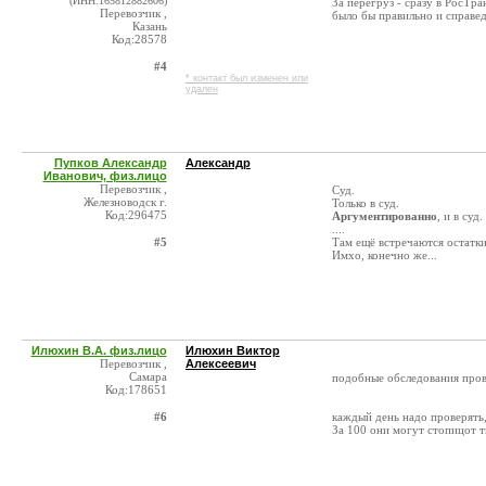
(ИНН:165812882606)
За перегруз - сразу в РосТр
Перевозчик ,
было бы правильно и справе
Казань
Код:28578
#4
* контакт был изменен или
удален
Пупков Александр
Александр
Иванович, физ.лицо
Перевозчик ,
Суд.
Железноводск г.
Только в суд.
Код:296475
Аргументированно
, и в суд.
....
#5
Там ещë встречаются остатки
Имхо, конечно же...
Илюхин В.А. физ.лицо
Илюхин Виктор
Перевозчик ,
Алексеевич
Самара
подобные обследования прово
Код:178651
#6
каждый день надо проверять, 
За 100 они могут стопицот 