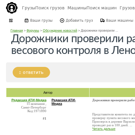
Грузы
Поиск грузов
Машины
Поиск машин
Грузо
Ваши грузы
Добавить груз
Ваши машины
Главная
>
Форумы
>
Обсуждение новостей
>
Дорожники проверили ...
Дорожники проверили ра
весового контроля в Лен
ОТВЕТИТЬ
Автор
Редакция АТИ-Медиа
Редакция АТИ-
Дорожники проверили работ
IT-компания ,
Медиа
Санкт-Петербург
Код:1971890
Представители комитета по
проверку пункта весового к
#1
Приозерск в деревне Варзоло
проводят раз в 100 дней. ...
Читать дальше