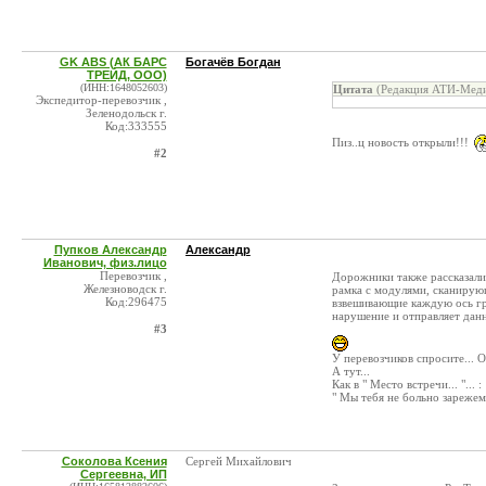
GK ABS (АК БАРС
Богачёв Богдан
ТРЕЙД, ООО)
(ИНН:1648052603)
Цитата
(Редакция АТИ-Меди
Экспедитор-перевозчик ,
Зеленодольск г.
Код:333555
Пиз..ц новость открыли!!!
#2
Пупков Александр
Александр
Иванович, физ.лицо
Перевозчик ,
Дорожники также рассказали,
Железноводск г.
рамка с модулями, сканирую
Код:296475
взвешивающие каждую ось гр
нарушение и отправляет дан
#3
У перевозчиков спросите... 
А тут...
Как в " Место встречи... "... :
" Мы тебя не больно зарежем.
Соколова Ксения
Сергей Михайлович
Сергеевна, ИП