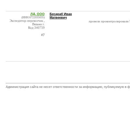
ЛД, ООО
Бесараб Иван
(ИНН:6722035035)
Матвеевич
Экспедитор-перевозчик ,
провели проконтролировали !
Вязьма г.
Код:340759
#7
Администрация сайта не несет ответственности за информацию, публикуемую в ф