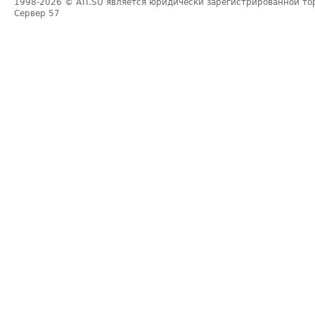
1998-2026
© ATI.SU является юридически зарегистрированной то
Сервер
57