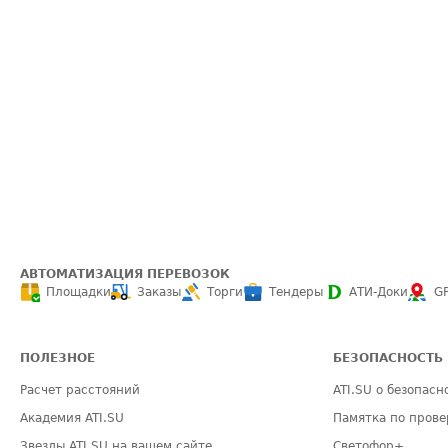
АВТОМАТИЗАЦИЯ ПЕРЕВОЗОК
Площадки
Заказы
Торги
Тендеры
АТИ-Доки
G
ПОЛЕЗНОЕ
БЕЗОПАСНОСТЬ
Расчет расстояний
ATI.SU о безопасн
Академия ATI.SU
Памятка по прове
Звезды ATI.SU на вашем сайте
Светофор+