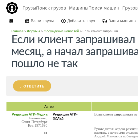
Грузы
Поиск грузов
Машины
Поиск машин
Грузо
Ваши грузы
Добавить груз
Ваши машины
Главная
>
Форумы
>
Обсуждение новостей
>
Если клиент запрашив...
Если клиент запрашивал 
месяц, а начал запрашива
пошло не так
ОТВЕТИТЬ
Автор
Редакция АТИ-Медиа
Редакция АТИ-
Если клиент запрашивал по 
IT-компания ,
Медиа
Санкт-Петербург
Код:1971890
Руководитель отдела развити
вызовах, с которыми сталки
#1
Андрей Мамонтов побеседова