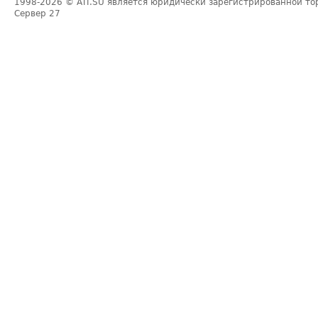
1998-2026
© ATI.SU является юридически зарегистрированной то
Сервер
27