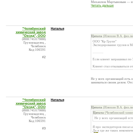
Михаилом Мартыновым — и .
Читать дальше
"Челябинский
Наталья
химический завод
"Оксид", ООО
Цитата
(Илюхин В.А. физ.ли
(ИНН:7453179888)
ООО "Кр Групп"
Грузовладелец ,
Экспедирование грузов в М
Челябинск
Код:106591
............
#2
Если клиент запрашивал по 
Клиент стал отказываться о
Не у всех организаций есть 
заниматься своим делом. Отс
"Челябинский
Наталья
химический завод
"Оксид", ООО
Цитата
(Илюхин В.А. физ.ли
(ИНН:7453179888)
Цитата
(Челябинский химич
Грузовладелец ,
Челябинск
Не у всех организаций ест
Код:106591
Я про экспедиторов писал а
#3
Да и где же таких некомпет