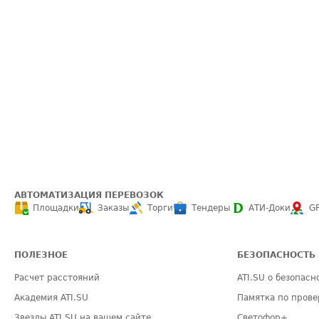
АВТОМАТИЗАЦИЯ ПЕРЕВОЗОК
Площадки
Заказы
Торги
Тендеры
АТИ-Доки
G
ПОЛЕЗНОЕ
БЕЗОПАСНОСТЬ
Расчет расстояний
ATI.SU о безопасн
Академия ATI.SU
Памятка по прове
Звезды ATI.SU на вашем сайте
Светофор+