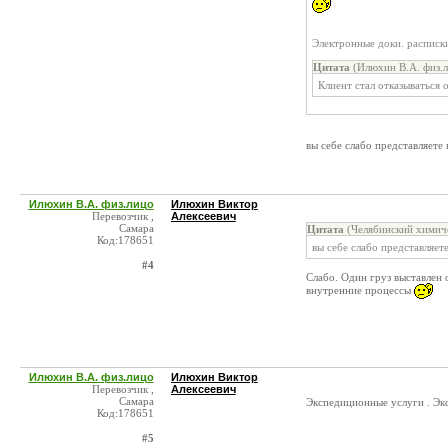
Электронные доки. расписки 
Цитата
(Илюхин В.А. физ.л
Клиент стал отказываться 
вы себе слабо представляете
Илюхин В.А. физ.лицо
Илюхин Виктор
Перевозчик ,
Алексеевич
Самара
Цитата
(Челябинский химиче
Код:178651
вы себе слабо представляет
#4
Слабо. Один груз выставлен 
внутренние процессы
Илюхин В.А. физ.лицо
Илюхин Виктор
Перевозчик ,
Алексеевич
Самара
Экспедиционные услуги . Эксп
Код:178651
#5