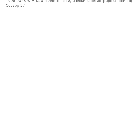
1998-2026
© ATI.SU является юридически зарегистрированной то
Сервер
27