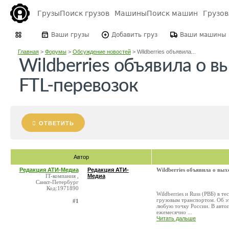
Грузы
Поиск грузов
Машины
Поиск машин
Грузо
Ваши грузы
Добавить груз
Ваши машины
Главная
>
Форумы
>
Обсуждение новостей
>
Wildberries объявила...
Wildberries объявила о в
FTL-перевозок
ОТВЕТИТЬ
Автор
Редакция АТИ-Медиа
Редакция АТИ-
Wildberries объявила о вы
IT-компания ,
Медиа
Санкт-Петербург
Код:1971890
Wildberries и Russ (РВБ) в 
грузовым транспортом. Об эт
#1
любую точку России. В автоп
ежемесячно ...
Читать дальше