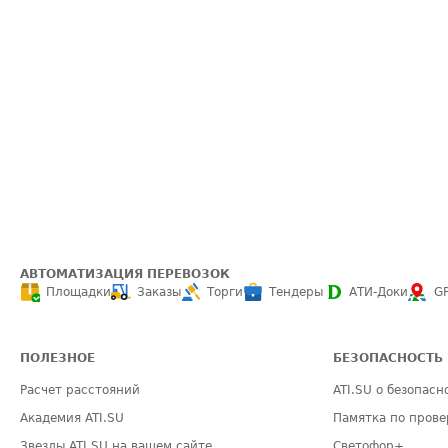
АВТОМАТИЗАЦИЯ ПЕРЕВОЗОК
Площадки
Заказы
Торги
Тендеры
АТИ-Доки
G
ПОЛЕЗНОЕ
БЕЗОПАСНОСТЬ
Расчет расстояний
ATI.SU о безопасн
Академия ATI.SU
Памятка по прове
Звезды ATI.SU на вашем сайте
Светофор+