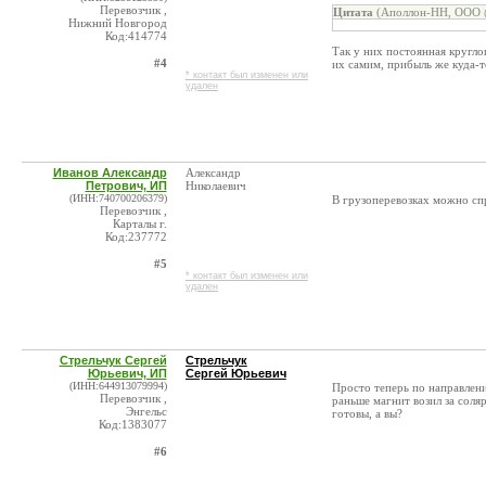
Перевозчик ,
Цитата
(Аполлон-НН, ООО @
Нижний Новгород
Код:414774
Так у них постоянная кругло
#4
их самим, прибыль же куда-т
* контакт был изменен или
удален
Иванов Александр
Александр
Петрович, ИП
Николаевич
(ИНН:740700206379)
В грузоперевозках можно спр
Перевозчик ,
Карталы г.
Код:237772
#5
* контакт был изменен или
удален
Стрельчук Сергей
Стрельчук
Юрьевич, ИП
Сергей Юрьевич
(ИНН:644913079994)
Просто теперь по направлени
Перевозчик ,
раньше магнит возил за соля
Энгельс
готовы, а вы?
Код:1383077
#6