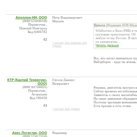
Аполлон-НН, ООО
Петр Владимирович
(ИНН:5256046148)
Михеев
Перевозчик ,
Цитата
(Редакция АТИ-Меди
Нижний Новгород
Wildberries и Russ (РВБ) в
Код:6406782
грузовым транспортом. Об 
любую точку России. В авто
#2
он ежемесячно ...
* контакт был изменен или
Читать дальше
удален
Все, кто начал заниматься г
Вайлдберис - куда ты лезешь
КТР (Каспий Техресурс,
Глухов Даниил
ООО)
Валерьевич
(ИНН:3017040631)
Реклама, двигатель прогресса
Перевозчик ,
Сейчас времена нестабильные
Астрахань
Заявитель о своих масштабны
Код:186458
На такие заявления обращают
Поэтому крупным компаниям 
#3
Есть прилив и есть отлив.
* контакт был удален
Аркс Логистик, ООО
Владимир
(ИНН:5258123550)