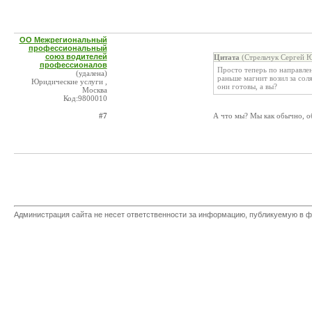
ОО Межрегиональный
профессиональный
союз водителей
Цитата
(Стрельчук Сергей Ю
профессионалов
Просто теперь по направле
(удалена)
раньше магнит возил за сол
Юридические услуги ,
они готовы, а вы?
Москва
Код:9800010
#7
А что мы? Мы как обычно, о
Администрация сайта не несет ответственности за информацию, публикуемую в ф