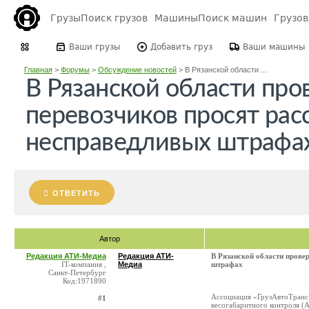
Грузы
Поиск грузов
Машины
Поиск машин
Грузо
Ваши грузы
Добавить груз
Ваши машины
Главная
>
Форумы
>
Обсуждение новостей
>
В Рязанской области ...
В Рязанской области пр
перевозчиков просят расс
несправедливых штрафа
ОТВЕТИТЬ
Автор
Редакция АТИ-Медиа
Редакция АТИ-
В Рязанской области прове
IT-компания ,
Медиа
штрафах
Санкт-Петербург
Код:1971890
Ассоциация «ГрузАвтоТранс»
#1
весогабаритного контроля (