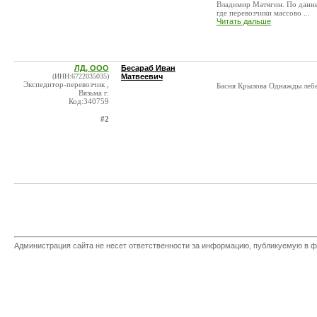
Владимир Матягин. По данны
где перевозчики массово ...
Читать дальше
ЛД, ООО
Бесараб Иван
(ИНН:6722035035)
Матвеевич
Экспедитор-перевозчик ,
Басня Крылова Однажды лебе
Вязьма г.
Код:340759
#2
Администрация сайта не несет ответственности за информацию, публикуемую в ф