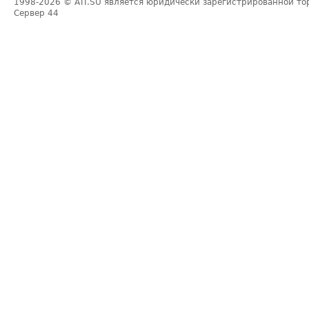
1998-2026
© ATI.SU является юридически зарегистрированной то
Сервер
44