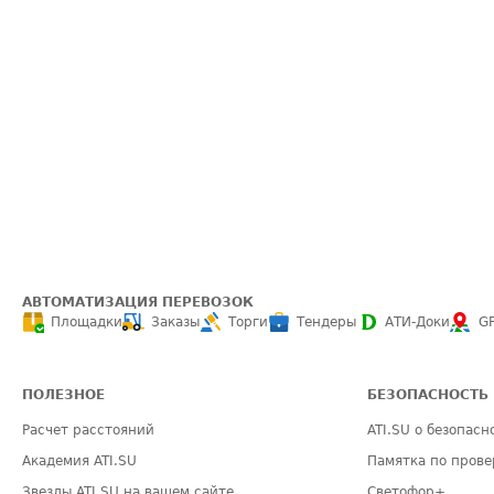
АВТОМАТИЗАЦИЯ ПЕРЕВОЗОК
Площадки
Заказы
Торги
Тендеры
АТИ-Доки
G
ПОЛЕЗНОЕ
БЕЗОПАСНОСТЬ
Расчет расстояний
ATI.SU о безопасн
Академия ATI.SU
Памятка по прове
Звезды ATI.SU на вашем сайте
Светофор+