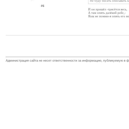
Не буду писать описывать к
#6
И он пришёл -трясётся весь,
А там опять далёкий рейс,-
Язла не помню-я опять его во
Администрация сайта не несет ответственности за информацию, публикуемую в ф