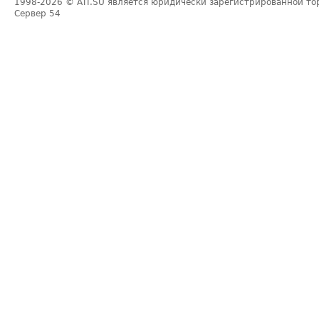
1998-2026
© ATI.SU является юридически зарегистрированной то
Сервер
54