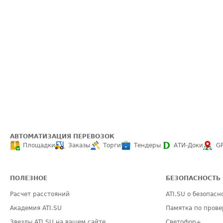
АВТОМАТИЗАЦИЯ ПЕРЕВОЗОК
Площадки
Заказы
Торги
Тендеры
АТИ-Доки
G
ПОЛЕЗНОЕ
БЕЗОПАСНОСТЬ
Расчет расстояний
ATI.SU о безопасн
Академия ATI.SU
Памятка по прове
Звезды ATI.SU на вашем сайте
Светофор+