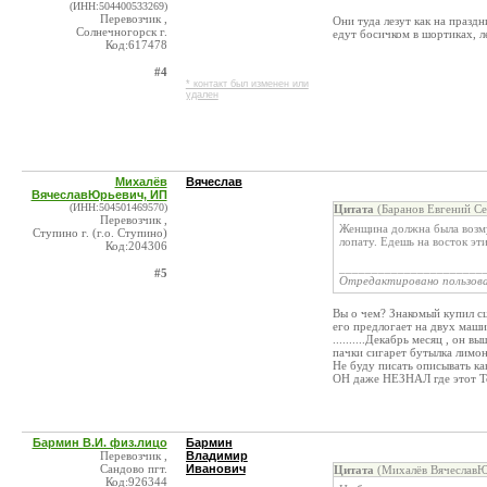
(ИНН:504400533269)
Перевозчик ,
Они туда лезут как на празд
Солнечногорск г.
едут босичком в шортиках, л
Код:617478
#4
* контакт был изменен или
удален
Михалёв
Вячеслав
ВячеславЮрьевич, ИП
(ИНН:504501469570)
Цитата
(Баранов Евгений Се
Перевозчик ,
Женщина должна была возмут
Ступино г. (г.о. Ступино)
лопату. Едешь на восток эт
Код:204306
______________________
#5
Отредактировано пользов
Вы о чем? Знакомый купил сц
его предлогает на двух маши
..........Декабрь месяц , он 
пачки сигарет бутылка лимон
Не буду писать описывать как
ОН даже НЕЗНАЛ где этот Тоб
Бармин В.И. физ.лицо
Бармин
Перевозчик ,
Владимир
Сандово пгт.
Иванович
Цитата
(Михалёв ВячеславЮ
Код:926344