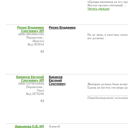
обращая внимания на его пр
Якутии прошел обильный ...
Читать дальше
Репин Владимир
Репин Владимир
Сергеевич, ИП
(ИНН:380106941293)
Ну не знаю, в тапочках ехат
Перевозчик ,
все должны.
Иркутск
Код:565634
#2
Баранов Евгений
Баранов
Сергеевич, ИП
Евгений
(ИНН:550709145844)
Сергеевич
Женщина должна была возмути
Перевозчик ,
Едешь на восток эти вещи до
Омск
Код:2879206
_______________________
Отредактировано пользова
#3
Давыдова О.В. ИП
Алексей