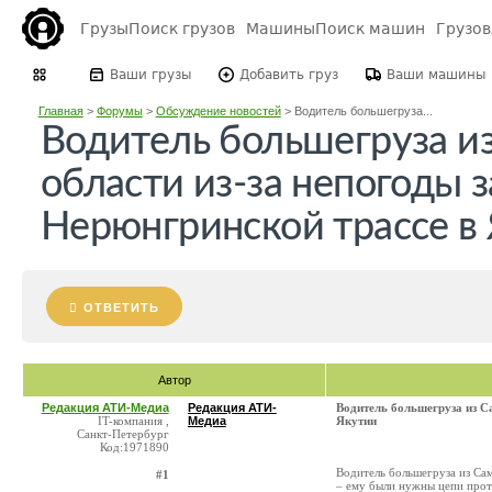
Грузы
Поиск грузов
Машины
Поиск машин
Грузо
Ваши грузы
Добавить груз
Ваши машины
Главная
>
Форумы
>
Обсуждение новостей
>
Водитель большегруза...
Водитель большегруза и
области из-за непогоды з
Нерюнгринской трассе в
ОТВЕТИТЬ
Автор
Редакция АТИ-Медиа
Редакция АТИ-
Водитель большегруза из С
IT-компания ,
Медиа
Якутии
Санкт-Петербург
Код:1971890
Водитель большегруза из Сам
#1
– ему были нужны цепи про