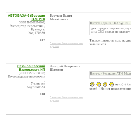
АВТОБАЗА-6 (Бурукин
Бурукин Вадим
В.М. ИП)
Михайлович
(ИНН:580309254809)
Цитата
(драйв, ООО @ 14.07
Экспедитор-перевозчик ,
два отряда спецназа на двух
Кузнецк г.
а на СВО солдат не хватает
Код:170380
#17
Так все патриоты пока на дива
* контакт был изменен или
хата не моя.
удален
Сазанов Евгений
Дмитрий Валериевич
Валерьевич, ИП
Шляхтин
(ИНН:732717158843)
Цитата
(Редакция АТИ-Меди
Грузовладелец-перевозчик
,
Ульяновск
нуну))) Ка
Код:3550634
этом!!! Но нет находятся ин
#18
* контакт был изменен или
удален