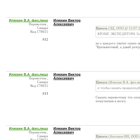
Илюхин В.А. физ.лицо
Илюхин Виктор
Перевозчик ,
Алексеевич
Самара
Цитата
(ЛД, ООО @ 13.07.2
Код:178651
КРОМЕ ЭКСПЕДИТОРА 3х
#12
не у каждого хватит опыта 
"Брильянтовый, а давай разг
Илюхин В.А. физ.лицо
Илюхин Виктор
Перевозчик ,
Алексеевич
Самара
Цитата
(Илюхин В.А. физ.ли
Код:178651
и чтобы сказать правдоподб
#13
Сказать перевозчику что опла
помутнения в мозгу.
Илюхин В.А. физ.лицо
Илюхин Виктор
Перевозчик ,
Алексеевич
Самара
Цитата
(Аполлон-НН, ООО @
Код:178651