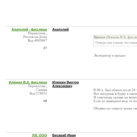
Анатолий , физ.лицо
Анатолий
Перевозчик ,
Ростов-на-Дону
Цитата
(Илюхин В.А. физ.ли
Код:4903667
Откуда они узнали что имен
#7
Экспедитор и продал
Илюхин В.А. физ.лицо
Илюхин Виктор
Перевозчик ,
Алексеевич
Самара
В 90-х. Был обязон после 24 
Код:178651
Вот заходишь в будку к окош
И отвечаешь громко на вопро
#8
Если чё ликвидное везу то по
Объявил по секрету всему све
ЛД, ООО
Бесараб Иван