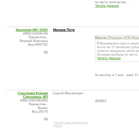
по месту жительства ...
Читать дальше
Аполлон-НН, ООО
Михеев Петр
(ИНН:5256046148)
Перевозчик ,
Цитата
(Редакция АТИ-Меди
Нижний Новгород
В Конаковском округе моше
Код:6406782
почти на 33 миллиона рубл
области задержали двоих м
#2
Полиция прибыла по месту ж
Читать дальше
За ипотеку в 5 млн - дают 15 
Соколова Ксения
Сергей Михайлович
Сергеевна, ИП
(ИНН:165812882606)
ДЕБИЛ.
Перевозчик ,
Казань
Код:28578
#3
* контакт был изменен или
удален