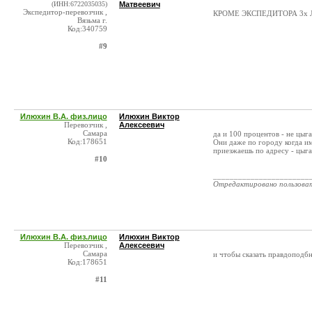
(ИНН:6722035035)
Матвеевич
Экспедитор-перевозчик ,
КРОМЕ ЭКСПЕДИТОРА 3х 
Вязьма г.
Код:340759
#9
Илюхин В.А. физ.лицо
Илюхин Виктор
Перевозчик ,
Алексеевич
Самара
да и 100 процентов - не цыга
Код:178651
Они даже по городу когда им
приезжаешь по адресу - цыг
#10
_______________________
Отредактировано пользова
Илюхин В.А. физ.лицо
Илюхин Виктор
Перевозчик ,
Алексеевич
Самара
и чтобы сказать правдоподбн
Код:178651
#11