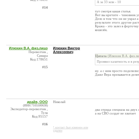
А за 33 млн - 10
#14
тут смотря какая статья.
Вот вы кричите - чиновник у
Дело в том что он не украл 
результате этого другие рас
Кража - это залез в форточку
кошелёк.
Илюхин В.А. физ.лицо
Илюхин Виктор
Перевозчик ,
Алексеевич
Самара
Цитата
(Илюхин В.А. физ.ли
Код:178651
Проявил халатность и в рез
#15
ну. а с ним просто поделилис
Даже Вера призывается дели
драйв, ООО
Николай
(ИНН:7105500638)
Экспедитор-перевозчик ,
два отряда спецназа на двух 
Тула
а на СВО солдат не хватает
Код:95157
#16
* контакт был изменен или
удален