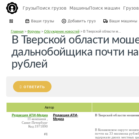
Грузы
Поиск грузов
Машины
Поиск машин
Грузо
Ваши грузы
Добавить груз
Ваши машины
Главная
>
Форумы
>
Обсуждение новостей
>
В Тверской области м...
В Тверской области мош
дальнобойщика почти на
рублей
ОТВЕТИТЬ
Автор
Редакция АТИ-Медиа
Редакция АТИ-
В Тверской области мошен
IT-компания ,
Медиа
Санкт-Петербург
Код:1971890
В Конаковском округе мошен
почти на 33 миллиона рубле
#1
задержали двоих местных цы