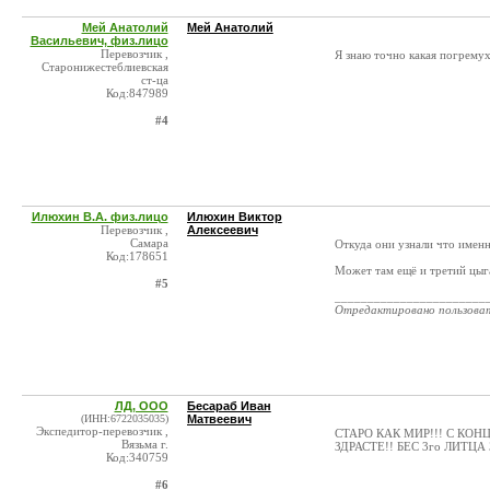
Мей Анатолий
Мей Анатолий
Васильевич, физ.лицо
Перевозчик ,
Я знаю точно какая погремух
Старонижестеблиевская
ст-ца
Код:847989
#4
Илюхин В.А. физ.лицо
Илюхин Виктор
Перевозчик ,
Алексеевич
Самара
Откуда они узнали что именн
Код:178651
Может там ещё и третий цыга
#5
_______________________
Отредактировано пользова
ЛД, ООО
Бесараб Иван
(ИНН:6722035035)
Матвеевич
Экспедитор-перевозчик ,
СТАРО КАК МИР!!! С КО
Вязьма г.
ЗДРАСТЕ!! БЕС 3го ЛИТЦ
Код:340759
#6