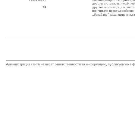
дороги это мелочь и ещё,не
#4
другой ведомый, а для чисто
или читали правду,особенно 
,,барабану" ваша экономия,с
Администрация сайта не несет ответственности за информацию, публикуемую в ф