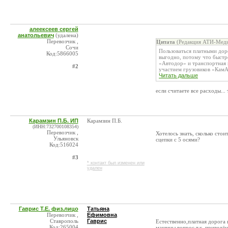
алеексеев сергей
анатольевич
(удалена)
Перевозчик ,
Цитата
(Редакция АТИ-Меди
Сочи
Пользоваться платными доро
Код:5866005
выгодно, потому что быстре
«Автодор» и транспортная 
#2
участием грузовиков «КамАЗ
Читать дальше
если считаете все расходы... 
Карамзин П.Б. ИП
Карамзин П.Б.
(ИНН:732700108354)
Перевозчик ,
Хотелось знать, сколько сто
Ульяновск
сцепки с 5 осями?
Код:516024
#3
* контакт был изменен или
удален
Гаврис Т.Е. физ.лицо
Татьяна
Перевозчик ,
Ефимовна
Ставрополь
Гаврис
Естественно,платная дорога 
Код:265004
машины,вопрос т.к. приведё