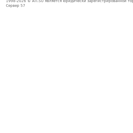
1998-2026
© ATI.SU является юридически зарегистрированной то
Сервер
57