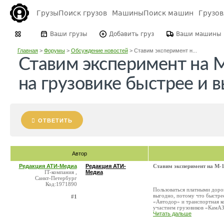
Грузы
Поиск грузов
Машины
Поиск машин
Грузо
Ваши грузы
Добавить груз
Ваши машины
Главная
>
Форумы
>
Обсуждение новостей
>
Ставим эксперимент н...
Ставим эксперимент на М
на грузовике быстрее и 
ОТВЕТИТЬ
Автор
Редакция АТИ-Медиа
Редакция АТИ-
Ставим эксперимент на М-10
IT-компания ,
Медиа
Санкт-Петербург
Код:1971890
Пользоваться платными дорог
выгодно, потому что быстрее
#1
«Автодор» и транспортная к
участием грузовиков «КамАЗ»
Читать дальше