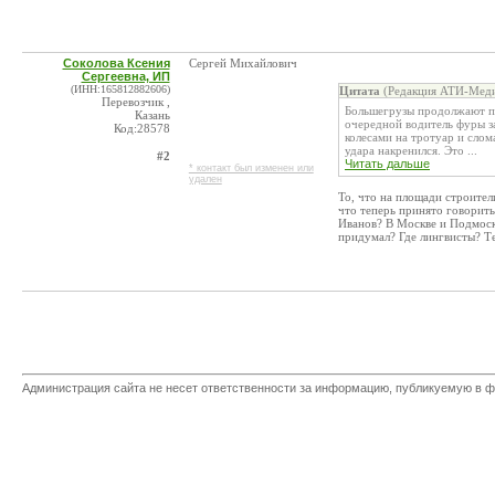
Соколова Ксения
Сергей Михайлович
Сергеевна, ИП
(ИНН:165812882606)
Цитата
(Редакция АТИ-Меди
Перевозчик ,
Большегрузы продолжают по
Казань
очередной водитель фуры за
Код:28578
колесами на тротуар и слом
удара накренился. Это ...
#2
Читать дальше
* контакт был изменен или
удален
То, что на площади строител
что теперь принято говорить
Иванов? В Москве и Подмоско
придумал? Где лингвисты? Те
Администрация сайта не несет ответственности за информацию, публикуемую в ф