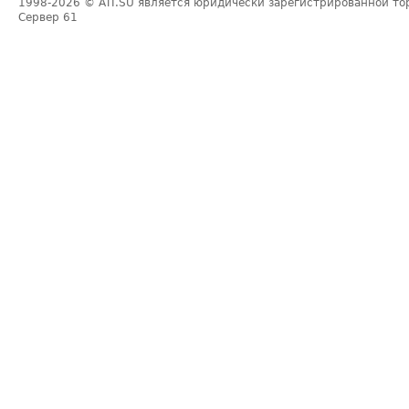
1998-2026
© ATI.SU является юридически зарегистрированной то
Сервер
61