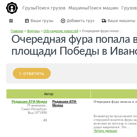
Грузы
Поиск грузов
Машины
Поиск машин
Грузо
Ваши грузы
Добавить груз
Ваши машины
Главная
>
Форумы
>
Обсуждение новостей
>
Очередная фура попал...
Очередная фура попала 
площади Победы в Иван
ОТВЕТИТЬ
Автор
Редакция АТИ-Медиа
Редакция АТИ-
Очередная фура попала в 
IT-компания ,
Медиа
Санкт-Петербург
Код:1971890
Большегрузы продолжают поп
очередной водитель фуры зад
#1
колесами на тротуар и слома
удара накренился. Это ...
Читать дальше