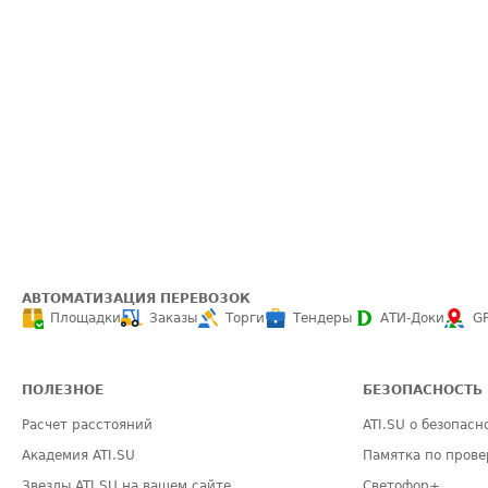
АВТОМАТИЗАЦИЯ ПЕРЕВОЗОК
Площадки
Заказы
Торги
Тендеры
АТИ-Доки
G
ПОЛЕЗНОЕ
БЕЗОПАСНОСТЬ
Расчет расстояний
ATI.SU о безопасн
Академия ATI.SU
Памятка по прове
Звезды ATI.SU на вашем сайте
Светофор+