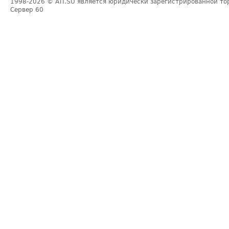
1998-2026
© ATI.SU является юридически зарегистрированной то
Сервер
60