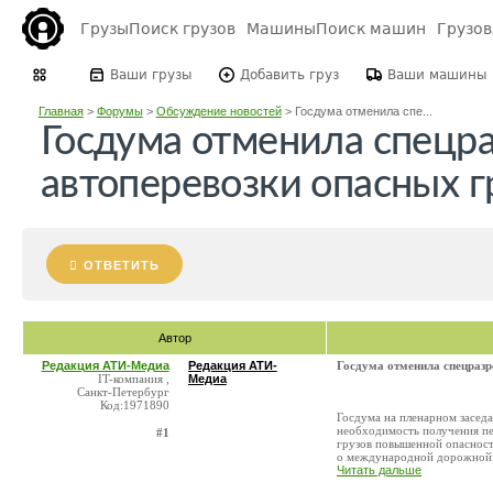
Грузы
Поиск грузов
Машины
Поиск машин
Грузо
Ваши грузы
Добавить груз
Ваши машины
Главная
>
Форумы
>
Обсуждение новостей
>
Госдума отменила спе...
Госдума отменила спецр
автоперевозки опасных г
ОТВЕТИТЬ
Автор
Редакция АТИ-Медиа
Редакция АТИ-
Госдума отменила спецразр
IT-компания ,
Медиа
Санкт-Петербург
Код:1971890
Госдума на пленарном засед
необходимость получения пе
#1
грузов повышенной опасност
о международной дорожной п
Читать дальше