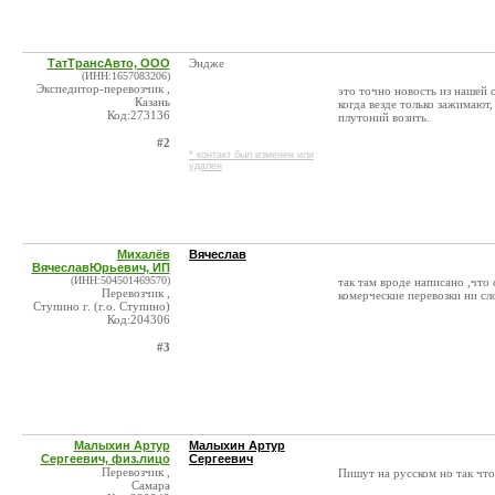
ТатТрансАвто, ООО
Эндже
(ИНН:1657083206)
Экспедитор-перевозчик ,
это точно новость из нашей 
Казань
когда везде только зажимают
Код:273136
плутоний возить.
#2
* контакт был изменен или
удален
Михалёв
Вячеслав
ВячеславЮрьевич, ИП
(ИНН:504501469570)
так там вроде написано ,что
Перевозчик ,
комерческие перевозки ни сл
Ступино г. (г.о. Ступино)
Код:204306
#3
Малыхин Артур
Малыхин Артур
Сергеевич, физ.лицо
Сергеевич
Перевозчик ,
Пишут на русском но так что
Самара