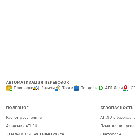
АВТОМАТИЗАЦИЯ ПЕРЕВОЗОК
Площадки
Заказы
Торги
Тендеры
АТИ-Доки
G
ПОЛЕЗНОЕ
БЕЗОПАСНОСТЬ
Расчет расстояний
ATI.SU о безопасн
Академия ATI.SU
Памятка по прове
Звезды ATI.SU на вашем сайте
Светофор+