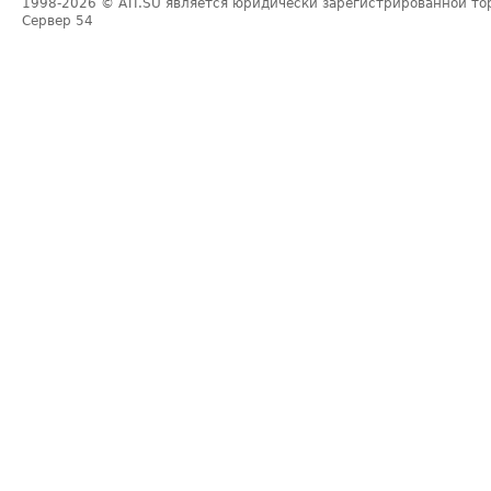
1998-2026
© ATI.SU является юридически зарегистрированной то
Сервер
54