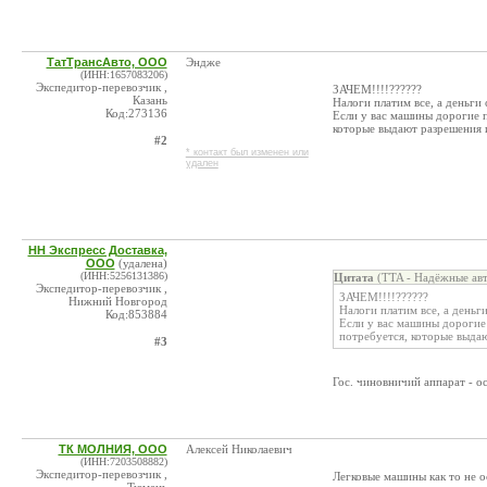
ТатТрансАвто, ООО
Эндже
(ИНН:1657083206)
Экспедитор-перевозчик ,
ЗАЧЕМ!!!!??????
Казань
Налоги платим все, а деньги
Код:273136
Если у вас машины дорогие п
которые выдают разрешения 
#2
* контакт был изменен или
удален
НН Экспресс Доставка,
ООО
(удалена)
(ИНН:5256131386)
Цитата
(TTA - Надёжные авт
Экспедитор-перевозчик ,
ЗАЧЕМ!!!!??????
Нижний Новгород
Налоги платим все, а деньг
Код:853884
Если у вас машины дорогие
потребуется, которые выда
#3
Гос. чиновничий аппарат - о
ТК МОЛНИЯ, ООО
Алексей Николаевич
(ИНН:7203508882)
Экспедитор-перевозчик ,
Легковые машины как то не ос