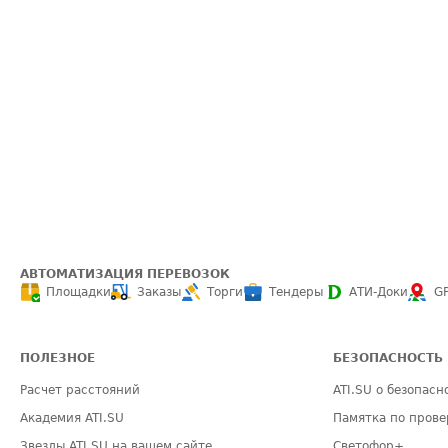
АВТОМАТИЗАЦИЯ ПЕРЕВОЗОК
Площадки
Заказы
Торги
Тендеры
АТИ-Доки
G
ПОЛЕЗНОЕ
БЕЗОПАСНОСТЬ
Расчет расстояний
ATI.SU о безопасн
Академия ATI.SU
Памятка по прове
Звезды ATI.SU на вашем сайте
Светофор+