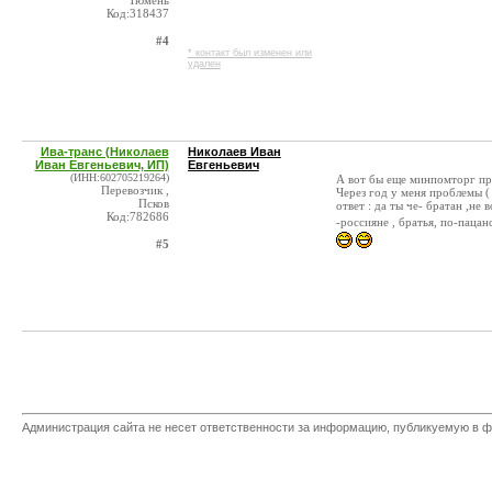
Тюмень
Код:318437
#4
* контакт был изменен или
удален
Ива-транс (Николаев
Николаев Иван
Иван Евгеньевич, ИП)
Евгеньевич
(ИНН:602705219264)
А вот бы еще минпомторг пр
Перевозчик ,
Через год у меня проблемы ( 
Псков
ответ : да ты че- братан ,не
Код:782686
-россияне , братья, по-паца
#5
Администрация сайта не несет ответственности за информацию, публикуемую в ф