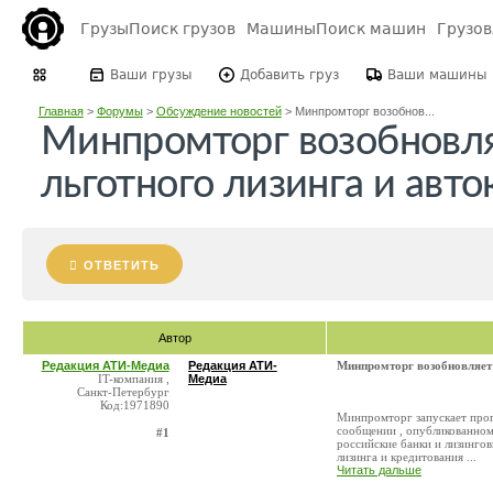
Грузы
Поиск грузов
Машины
Поиск машин
Грузо
Ваши грузы
Добавить груз
Ваши машины
Главная
>
Форумы
>
Обсуждение новостей
>
Минпромторг возобнов...
Минпромторг возобновл
льготного лизинга и авт
ОТВЕТИТЬ
Автор
Редакция АТИ-Медиа
Редакция АТИ-
Минпромторг возобновляет 
IT-компания ,
Медиа
Санкт-Петербург
Код:1971890
Минпромторг запускает прог
сообщении , опубликованном
#1
российские банки и лизинго
лизинга и кредитования ...
Читать дальше