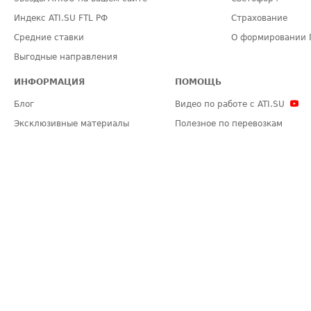
Индекс ATI.SU FTL РФ
Страхование
Средние ставки
О формировании 
Выгодные направления
ИНФОРМАЦИЯ
ПОМОЩЬ
Блог
Видео по работе с ATI.SU
Эксклюзивные материалы
Полезное по перевозкам
Политика конфиденциальности
Часто задаваемые вопросы (FA
Общие положения
Техническая информация
Карта сайта
ЗАДАТЬ ВОПРОС