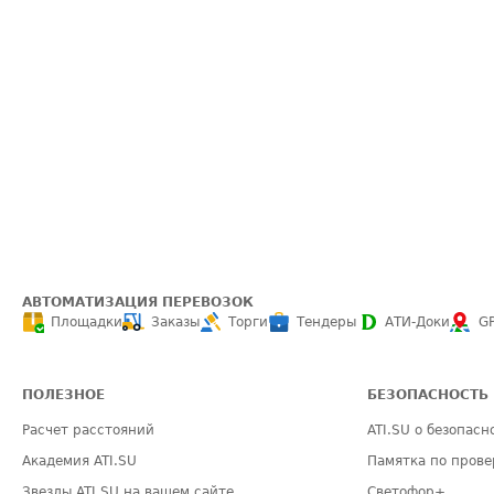
АВТОМАТИЗАЦИЯ ПЕРЕВОЗОК
Площадки
Заказы
Торги
Тендеры
АТИ-Доки
G
ПОЛЕЗНОЕ
БЕЗОПАСНОСТЬ
Расчет расстояний
ATI.SU о безопасн
Академия ATI.SU
Памятка по прове
Звезды ATI.SU на вашем сайте
Светофор+