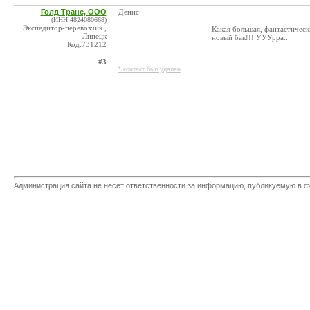
Голд Транс, ООО
Денис
(ИНН:4824080668)
Экспедитор-перевозчик ,
Какая большая, фантастически
Липецк
новый бак!!! УУУрра..
Код:731212
#3
* контакт был удален
Администрация сайта не несет ответственности за информацию, публикуемую в ф