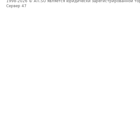
1998-2026
© ATI.SU является юридически зарегистрированной то
Сервер
47