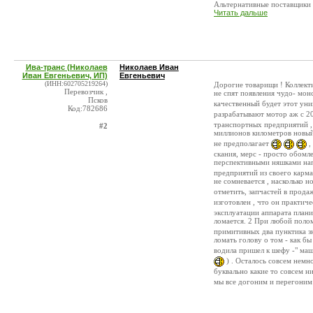
Альтернативные поставщики д
Читать дальше
Ива-транс (Николаев
Николаев Иван
Иван Евгеньевич, ИП)
Евгеньевич
(ИНН:602705219264)
Дорогие товарищи ! Коллект
Перевозчик ,
не спят появления чудо- монс
Псков
качественный будет этот уни
Код:782686
разрабатывают мотор аж с 20
транспортных предприятий , 
#2
миллионов километров новый
не предполагает
,
скания, мерс - просто обомл
перспективными няшками на
предприятий из своего карма
не сомневается , насколько 
отметить, запчастей в прода
изготовлен , что он практич
эксплуатации аппарата план
ломается. 2 При любой поло
примитивных два пунктика з
ломать голову о том - как б
водила пришел к шефу -" маш
) . Осталось совсем немно
буквально какие то совсем 
мы все догоним и перегони