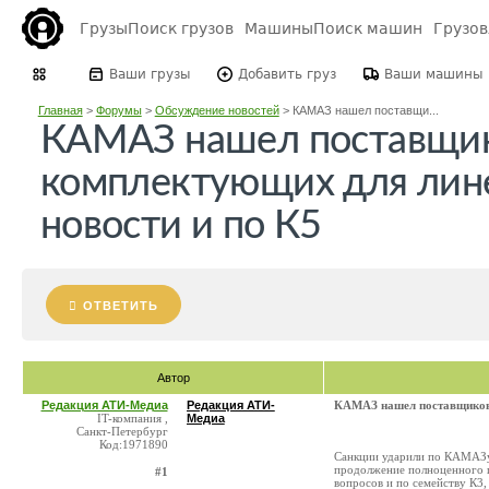
Грузы
Поиск грузов
Машины
Поиск машин
Грузо
Ваши грузы
Добавить груз
Ваши машины
Главная
>
Форумы
>
Обсуждение новостей
>
КАМАЗ нашел поставщи...
КАМАЗ нашел поставщик
комплектующих для лине
новости и по К5
ОТВЕТИТЬ
Автор
Редакция АТИ-Медиа
Редакция АТИ-
КАМАЗ нашел поставщиков 
IT-компания ,
Медиа
Санкт-Петербург
Код:1971890
Санкции ударили по КАМАЗу:
продолжение полноценного п
#1
вопросов и по семейству К3,