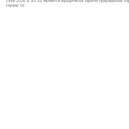
1998-2026
© ATI.SU является юридически зарегистрированной то
Сервер
50