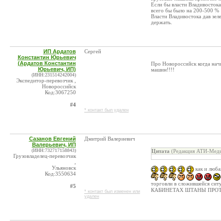
Если бы власти Владивостока
всего бы было на 200-500 %
Власти Владивостока дав зе
держать.
ИП Ардатов
Сергей
Константин Юрьевич
(Ардатов Константин
Про Новороссийск когда начн
Юрьевич, ИП)
машин!!!!
(ИНН:231514242004)
Экспедитор-перевозчик ,
Новороссийск
Код:3067250
#4
* контакт был удален
Сазанов Евгений
Дмитрий Валериевич
Валерьевич, ИП
(ИНН:732717158843)
Цитата
(Редакция АТИ-Меди
Грузовладелец-перевозчик
,
Ульяновск
как и люба
Код:3550634
торговли в сложившейся ситу
#5
КАБИНЕТАХ ШТАНЫ ПРО
* контакт был изменен или
удален