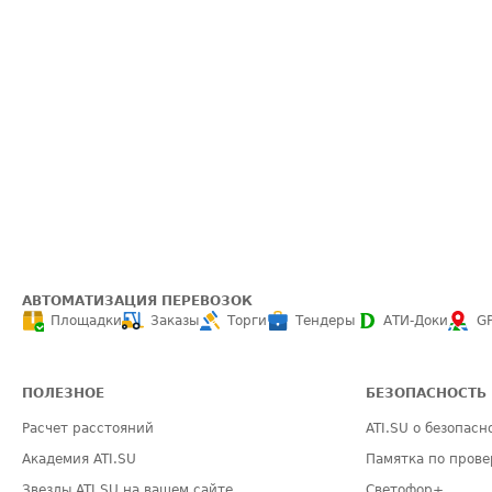
АВТОМАТИЗАЦИЯ ПЕРЕВОЗОК
Площадки
Заказы
Торги
Тендеры
АТИ-Доки
G
ПОЛЕЗНОЕ
БЕЗОПАСНОСТЬ
Расчет расстояний
ATI.SU о безопасн
Академия ATI.SU
Памятка по прове
Звезды ATI.SU на вашем сайте
Светофор+