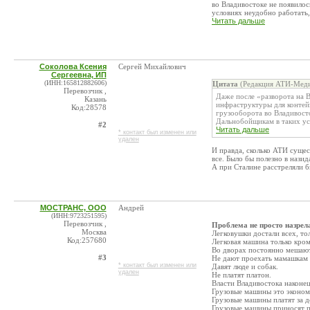
во Владивостоке не появило
условиях неудобно работать, 
Читать дальше
Соколова Ксения
Сергей Михайлович
Сергеевна, ИП
(ИНН:165812882606)
Цитата
(Редакция АТИ-Меди
Перевозчик ,
Даже после «разворота на 
Казань
инфраструктуры для контей
Код:28578
грузооборота во Владивост
Дальнобойщикам в таких усл
#2
Читать дальше
* контакт был изменен или
удален
И правда, сколько АТИ сущес
все. Было бы полезно в нази
А при Сталине расстреляли б
МОСТРАНС, ООО
Андрей
(ИНН:9723251595)
Перевозчик ,
Проблема не просто назрела
Москва
Легковушки достали всех, тол
Код:257680
Легковая машина только кром
Во дворах постоянно мешают
#3
Не дают проехать мамашкам 
* контакт был изменен или
Давят люде и собак.
удален
Не платят платон.
Власти Владивостока наконе
Грузовые машины это эконом
Грузовые машины платят за д
Грузовые машины приносят по