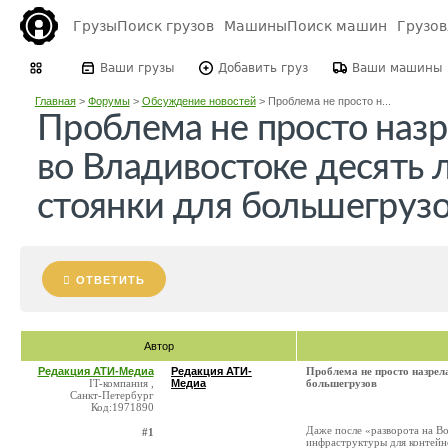
Грузы
Поиск грузов
Машины
Поиск машин
Грузо
Ваши грузы
Добавить груз
Ваши машины
Главная
>
Форумы
>
Обсуждение новостей
>
Проблема не просто н...
Проблема не просто назр
во Владивостоке десять
стоянки для большегруз
ОТВЕТИТЬ
Автор
Редакция АТИ-Медиа
Редакция АТИ-
Проблема не просто назрела
IT-компания ,
Медиа
большегрузов
Санкт-Петербург
Код:1971890
Даже после «разворота на Во
#1
инфраструктуры для контейн