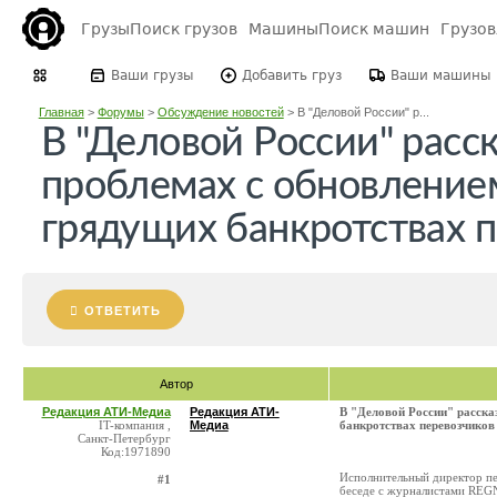
Грузы
Поиск грузов
Машины
Поиск машин
Грузо
Ваши грузы
Добавить груз
Ваши машины
Главная
>
Форумы
>
Обсуждение новостей
>
В "Деловой России" р...
В "Деловой России" расс
проблемах с обновление
грядущих банкротствах 
ОТВЕТИТЬ
Автор
Редакция АТИ-Медиа
Редакция АТИ-
В "Деловой России" расска
IT-компания ,
Медиа
банкротствах перевозчиков
Санкт-Петербург
Код:1971890
Исполнительный директор пе
#1
беседе с журналистами REGN