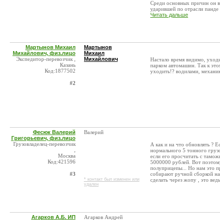
Среди основных причин он вы
ударившей по отрасли панде .
Читать дальше
Мартынов Михаил
Мартынов
Михайлович, физ.лицо
Михаил
Экспедитор-перевозчик ,
Михайлович
Настало время видимо, уход
Казань
парком автомашин. Так к это
Код:1877502
уходить!? водилами, механи
#2
Фесюк Валерий
Валерий
Григорьевич, физ.лицо
Грузовладелец-перевозчик
А как и на что обновлять ? 
,
нормального 5 тонного грузо
Москва
если его просчитать с тамож
Код:421596
5000000 рублей. Вот поэтому
полуприцепы... Но нам это п
#3
собирают ручной сборкой на 
* контакт был изменен или
сделать через жопу , это вед
удален
Агарков А.Б. ИП
Агарков Андрей