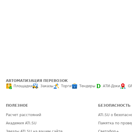
АВТОМАТИЗАЦИЯ ПЕРЕВОЗОК
Площадки
Заказы
Торги
Тендеры
АТИ-Доки
G
ПОЛЕЗНОЕ
БЕЗОПАСНОСТЬ
Расчет расстояний
ATI.SU о безопасн
Академия ATI.SU
Памятка по прове
Звезды ATI.SU на вашем сайте
Светофор+