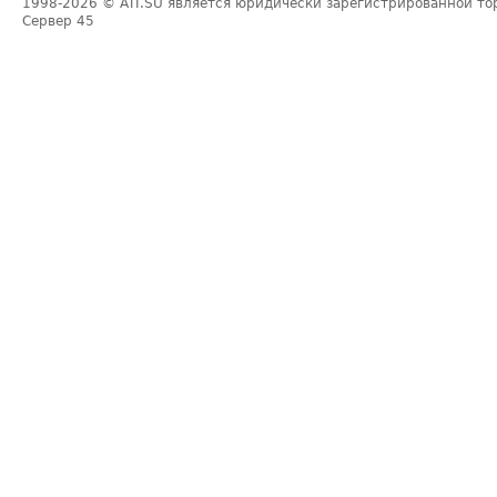
1998-2026
© ATI.SU является юридически зарегистрированной то
Сервер
45