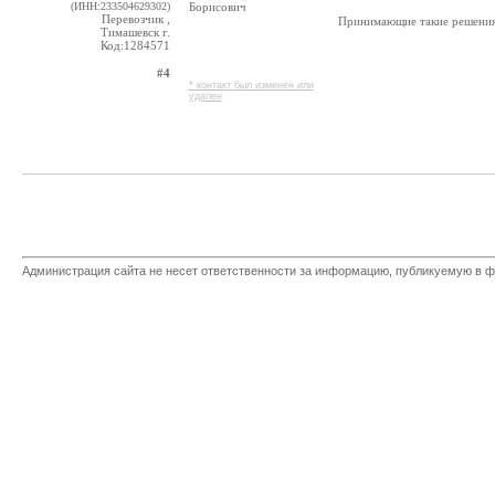
(ИНН:233504629302)
Борисович
Перевозчик ,
Принимающие такие решения 
Тимашевск г.
Код:1284571
#4
* контакт был изменен или
удален
Администрация сайта не несет ответственности за информацию, публикуемую в ф