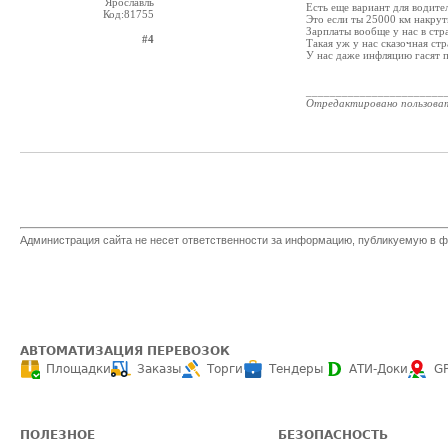
Ярославль
Есть еще вариант для водите
Код:81755
Это если ты 25000 км накрут
Зарплаты вообще у нас в стра
#4
Такая уж у нас сказочная стра
У нас даже инфляцию гасят п
_______________________
Отредактировано пользова
Администрация сайта не несет ответственности за информацию, публикуемую в ф
АВТОМАТИЗАЦИЯ ПЕРЕВОЗОК
Площадки
Заказы
Торги
Тендеры
АТИ-Доки
G
ПОЛЕЗНОЕ
БЕЗОПАСНОСТЬ