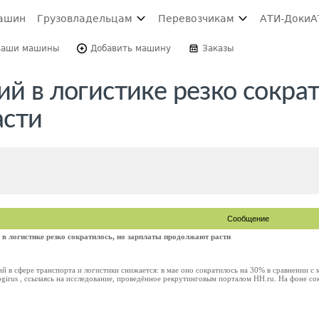
ашин
Грузовладельцам
Перевозчикам
АТИ-Доки
А
Ваши машины
Добавить машину
Заказы
ий в логистике резко сократ
асти
Сообщение
 в логистике резко сократилось, но зарплаты продолжают расти
й в сфере транспорта и логистики снижается: в мае оно сократилось на 30% в сравнении с 
girus , ссылаясь на исследование, проведённое рекрутинговым порталом HH.ru. На фоне сок