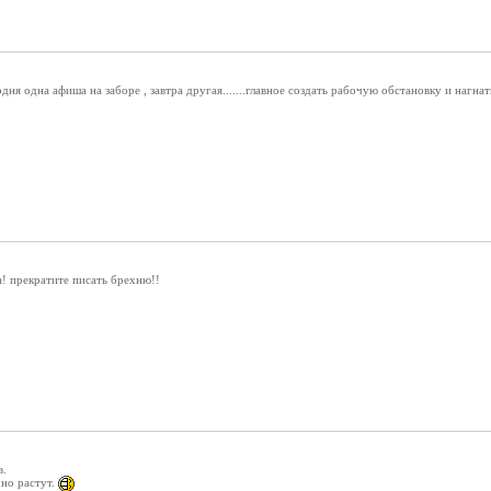
егодня одна афиша на заборе , завтра другая.......главное создать рабочую обстановку и нагн
а! прекратите писать брехню!!
в.
чно растут.