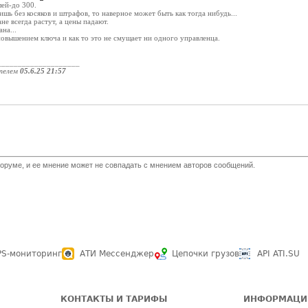
лей-до 300.
ишь без косяков и штрафов, то наверное может быть как тогда нибудь...
не всегда растут, а цены падают.
на...
овышением ключа и как то это не смущает ни одного управленца.
____________________
телем
05.6.25 21:57
оруме, и ее мнение может не совпадать с мнением авторов сообщений.
PS-мониторинг
АТИ Мессенджер
Цепочки грузов
API ATI.SU
КОНТАКТЫ И ТАРИФЫ
ИНФОРМАЦИ