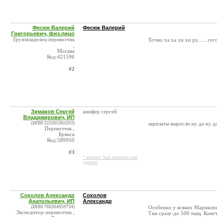
Фесюк Валерий
Фесюк Валерий
Григорьевич, физ.лицо
Грузовладелец-перевозчик
Точно ха ха хи хи ру.......с
,
Москва
Код:421596
#2
Зимаков Сергей
анифер сергей
Владимирович, ИП
(ИНН:323205303203)
зарплаты выросли ну да ну д
Перевозчик ,
Брянск
Код:589950
#3
* контакт был изменен или
удален
Соколов Александр
Соколов
Анатольевич, ИП
Александр
(ИНН:760304959734)
Особенно у всяких Маршало
Экспедитор-перевозчик ,
Там сразу-до 500 тыщ. Коне