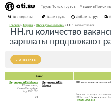
Грузы
Поиск грузов
Машины
Поиск м
Все сервисы
Ваши грузы
Добавить груз
Главная
>
Форумы
>
Обсуждение новостей
>
HH.ru количество вак...
HH.ru количество ваканс
зарплаты продолжают р
ОТВЕТИТЬ
Автор
Редакция АТИ-Медиа
Редакция АТИ-
HH.ru количество вакансий
IT-компания ,
Медиа
Санкт-Петербург
Код:1971890
Количество открытых ваканси
2025 года. Об этом пишет Lo
#1
Читать дальше