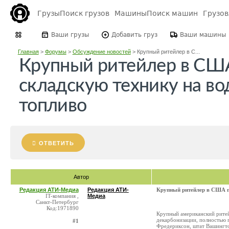
Грузы
Поиск грузов
Машины
Поиск машин
Грузо
Ваши грузы
Добавить груз
Ваши машины
Главная
>
Форумы
>
Обсуждение новостей
>
Крупный ритейлер в С...
Крупный ритейлер в СШ
складскую технику на в
топливо
ОТВЕТИТЬ
Автор
Редакция АТИ-Медиа
Редакция АТИ-
Крупный ритейлер в США п
IT-компания ,
Медиа
Санкт-Петербург
Код:1971890
Крупный американский ритей
декарбонизации, полностью п
#1
Фредериксон, штат Вашингтон