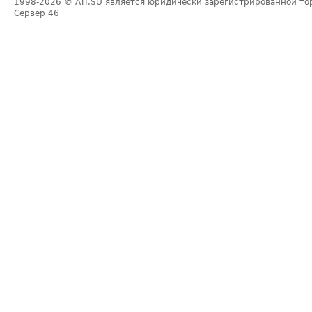
1998-2026
© ATI.SU является юридически зарегистрированной то
Сервер
46