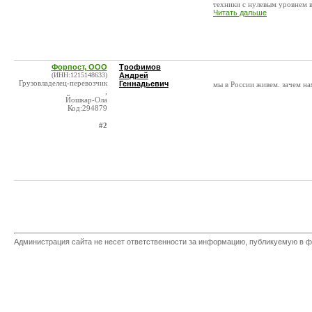
техники с нулевым уровнем в
Читать дальше
Форпост, ООО
Трофимов
(ИНН:1215148633)
Андрей
Грузовладелец-перевозчик
Геннадьевич
мы в России живем. зачем на
,
Йошкар-Ола
Код:294879
#2
Администрация сайта не несет ответственности за информацию, публикуемую в ф