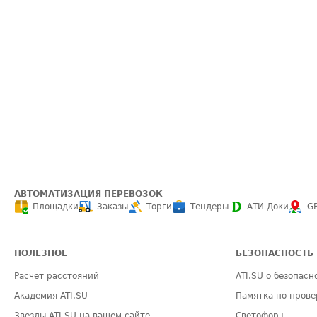
АВТОМАТИЗАЦИЯ ПЕРЕВОЗОК
Площадки
Заказы
Торги
Тендеры
АТИ-Доки
G
ПОЛЕЗНОЕ
БЕЗОПАСНОСТЬ
Расчет расстояний
ATI.SU о безопасн
Академия ATI.SU
Памятка по прове
Звезды ATI.SU на вашем сайте
Светофор+