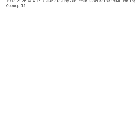
1998-2026
© ATI.SU является юридически зарегистрированной то
Сервер
55