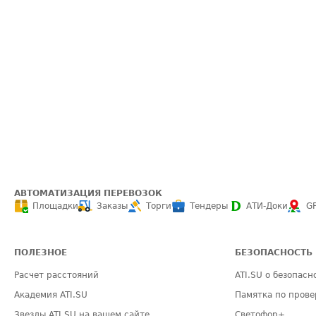
АВТОМАТИЗАЦИЯ ПЕРЕВОЗОК
Площадки
Заказы
Торги
Тендеры
АТИ-Доки
G
ПОЛЕЗНОЕ
БЕЗОПАСНОСТЬ
Расчет расстояний
ATI.SU о безопасн
Академия ATI.SU
Памятка по прове
Звезды ATI.SU на вашем сайте
Светофор+