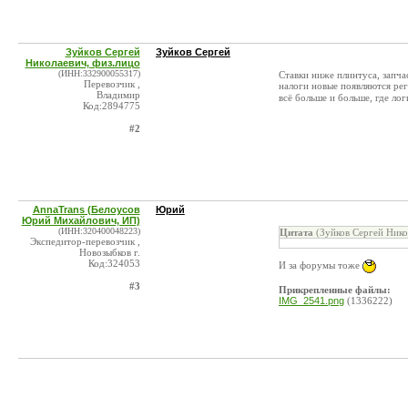
Зуйков Сергей
Зуйков Сергей
Николаевич, физ.лицо
(ИНН:332900055317)
Ставки ниже плинтуса, запч
Перевозчик ,
налоги новые появляются ре
Владимир
всё больше и больше, где ло
Код:2894775
#2
AnnaTrans (Белоусов
Юрий
Юрий Михайлович, ИП)
(ИНН:320400048223)
Цитата
(Зуйков Сергей Нико
Экспедитор-перевозчик ,
Новозыбков г.
Код:324053
И за форумы тоже
#3
Прикрепленные файлы:
IMG_2541.png
(1336222)