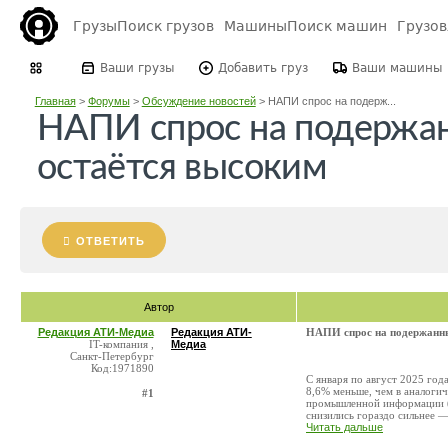
Грузы
Поиск грузов
Машины
Поиск машин
Грузо
Ваши грузы
Добавить груз
Ваши машины
Главная
>
Форумы
>
Обсуждение новостей
>
НАПИ спрос на подерж...
НАПИ спрос на подержан
остаётся высоким
ОТВЕТИТЬ
Автор
Редакция АТИ-Медиа
Редакция АТИ-
НАПИ спрос на подержанны
IT-компания ,
Медиа
Санкт-Петербург
Код:1971890
С января по август 2025 год
8,6% меньше, чем в аналоги
#1
промышленной информации (
снизились гораздо сильнее — 
Читать дальше