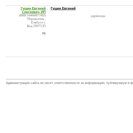
Гущин Евгений
Гущин Евгений
Сергеевич, ИП
(ИНН:164600077003)
дармоеды
Перевозчик ,
Елабуга г.
Код:2907535
#6
Администрация сайта не несет ответственности за информацию, публикуемую в ф