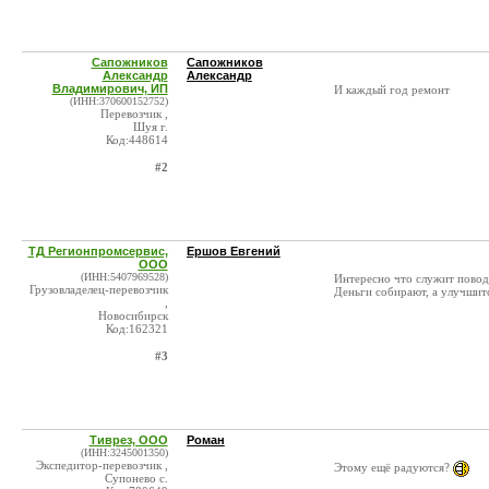
Сапожников
Сапожников
Александр
Александр
Владимирович, ИП
И каждый год ремонт
(ИНН:370600152752)
Перевозчик ,
Шуя г.
Код:448614
#2
ТД Регионпромсервис,
Ершов Евгений
ООО
(ИНН:5407969528)
Интересно что служит повод
Грузовладелец-перевозчик
Деньги собирают, а улучшит
,
Новосибирск
Код:162321
#3
Тиврез, ООО
Роман
(ИНН:3245001350)
Экспедитор-перевозчик ,
Этому ещё радуются?
Супонево с.