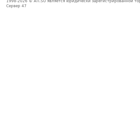
1998-2026
© ATI.SU является юридически зарегистрированной то
Сервер
47