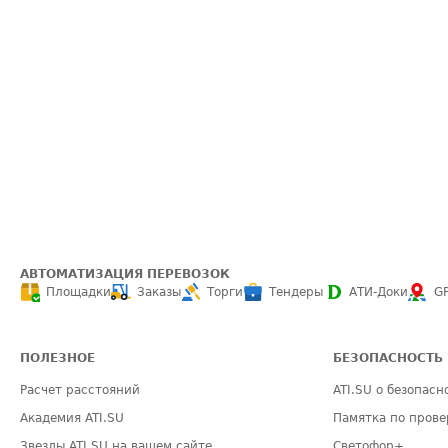
АВТОМАТИЗАЦИЯ ПЕРЕВОЗОК
Площадки
Заказы
Торги
Тендеры
АТИ-Доки
G
ПОЛЕЗНОЕ
БЕЗОПАСНОСТЬ
Расчет расстояний
ATI.SU о безопасн
Академия ATI.SU
Памятка по прове
Звезды ATI.SU на вашем сайте
Светофор+