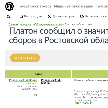
Грузы
Поиск грузов
Машины
Поиск машин
Грузо
Ваши грузы
Добавить груз
Ваши машины
Главная
>
Форумы
>
Обсуждение новостей
>
Платон сообщил о зна...
Платон сообщил о значи
сборов в Ростовской обл
ОТВЕТИТЬ
Автор
Редакция АТИ-Медиа
Редакция АТИ-
Платон сообщил о значител
IT-компания ,
Медиа
Санкт-Петербург
Код:1971890
За первые три месяца 2026 г
«Платон» 439,8 млн рублей 
#1
пишет РБК . В январе от пер
рублей, а в марте — ...
Читать дальше