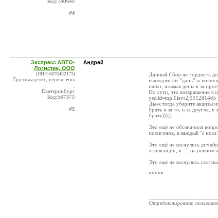
Код:780649
#4
Экспресс АВТО-
Андрей
Логистик, ООО
(ИНН:6670432173)
Данный Сбор не гордость дол
Грузовладелец-перевозчик
выглядит как "дань" за возм
,
налог, изымая деньги за прое
Екатеринбург
По сути, это возвращение к 
Код:567379
ysclid=mpl0iavr2j331281465
Ды-к тогда уберите акцизы и
#5
брать и за то, и за другое, 
брать)))))
Это ещё не обозначили вопро
полигонов, а каждый "с носа" 
Это ещё не коснулись дичайш
утилизации, и .....на ровном 
Это ещё не коснулись платных
*****
_______________________
Отредактировано пользова