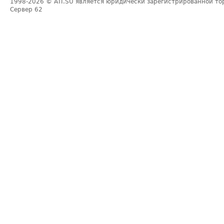
1998-2026
© ATI.SU является юридически зарегистрированной то
Сервер
62