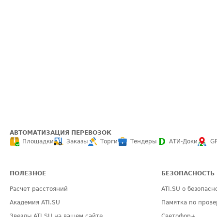
АВТОМАТИЗАЦИЯ ПЕРЕВОЗОК
Площадки
Заказы
Торги
Тендеры
АТИ-Доки
G
ПОЛЕЗНОЕ
БЕЗОПАСНОСТЬ
Расчет расстояний
ATI.SU о безопасн
Академия ATI.SU
Памятка по прове
Звезды ATI.SU на вашем сайте
Светофор+