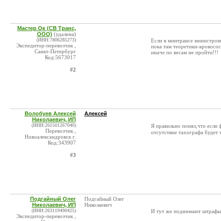
Мастер Ок (СВ Транс,
ООО)
(удалена)
(ИНН:7806285273)
Если в минтрансе министром
Экспедитор-перевозчик ,
пока там теоретики-кровосос
Санкт-Петербург
иначе по весам не пройти!!!
Код:5673017
#2
Волобуев Алексей
Алексей
Николаевич, ИП
(ИНН:261501267040)
Я правильно понял,что если 
Перевозчик ,
отсутствие тахографа будет 
Новоалександровск г.
Код:343907
#3
Подгайный Олег
Подгайный Олег
Николаевич, ИП
Николаевич
(ИНН:263119490425)
И тут же поднимают штрафы 
Экспедитор-перевозчик ,