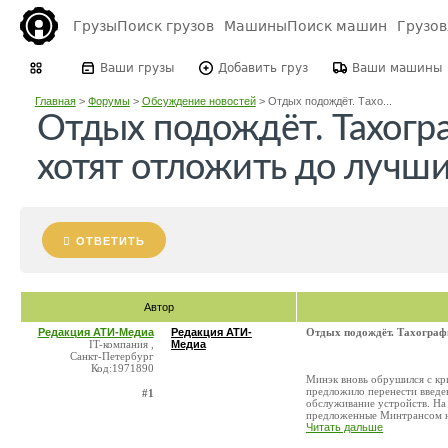
Грузы
Поиск грузов
Машины
Поиск машин
Грузо
Ваши грузы
Добавить груз
Ваши машины
Главная
>
Форумы
>
Обсуждение новостей
>
Отдых подождёт. Тахо...
Отдых подождёт. Тахогр
хотят отложить до лучш
ОТВЕТИТЬ
Автор
Редакция АТИ-Медиа
Редакция АТИ-
Отдых подождёт. Тахограф
IT-компания ,
Медиа
Санкт-Петербург
Код:1971890
Минэк вновь обрушился с кр
предложило перенести введен
#1
обслуживание устройств. На
предложенные Минтрансом но
Читать дальше