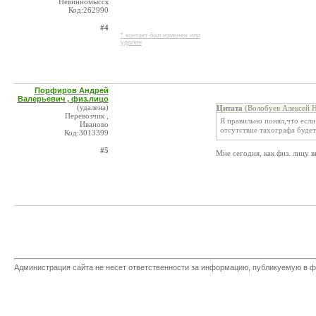
Невинномысск
Код:262990
#4
* контакт был изменен или
удален
Порфиров Андрей
Валерьевич , физ.лицо
(удалена)
Цитата
(Волобуев Алексей Н
Перевозчик ,
Я правильно понял,что если
Иваново
отсутствие тахографа будет
Код:3013399
#5
Мне сегодня, как физ. лицу в
Администрация сайта не несет ответственности за информацию, публикуемую в ф