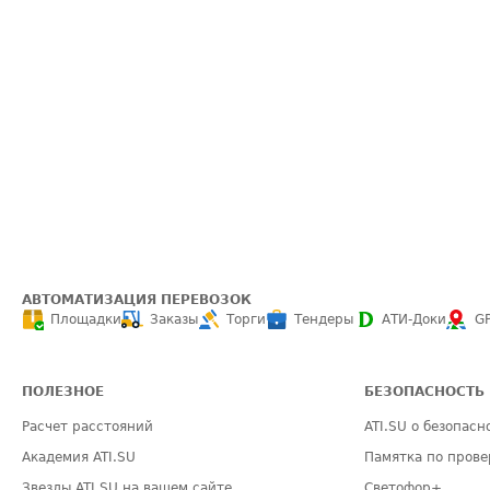
АВТОМАТИЗАЦИЯ ПЕРЕВОЗОК
Площадки
Заказы
Торги
Тендеры
АТИ-Доки
G
ПОЛЕЗНОЕ
БЕЗОПАСНОСТЬ
Расчет расстояний
ATI.SU о безопасн
Академия ATI.SU
Памятка по прове
Звезды ATI.SU на вашем сайте
Светофор+