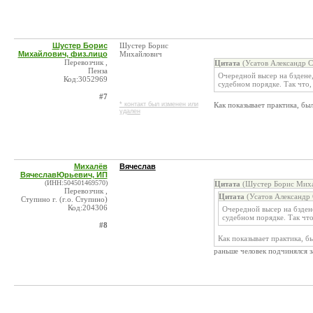
Шустер Борис
Шустер Борис
Михайлович, физ.лицо
Михайлович
Перевозчик ,
Цитата
(Усатов Александр С
Пенза
Очередной высер на бздене,
Код:3052969
судебном порядке. Так что,
#7
* контакт был изменен или
Как показывает практика, бы
удален
Михалёв
Вячеслав
ВячеславЮрьевич, ИП
(ИНН:504501469570)
Цитата
(Шустер Борис Михай
Перевозчик ,
Цитата
(Усатов Александр 
Ступино г. (г.о. Ступино)
Код:204306
Очередной высер на бздене
судебном порядке. Так чт
#8
Как показывает практика, б
раньше человек подчинялся за