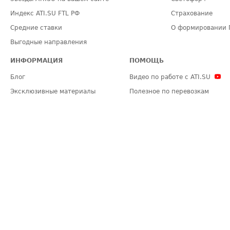
Индекс ATI.SU FTL РФ
Страхование
Средние ставки
О формировании 
Выгодные направления
ИНФОРМАЦИЯ
ПОМОЩЬ
Блог
Видео по работе с ATI.SU
Эксклюзивные материалы
Полезное по перевозкам
Политика конфиденциальности
Часто задаваемые вопросы (FA
Общие положения
Техническая информация
Карта сайта
ЗАДАТЬ ВОПРОС