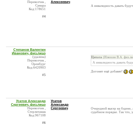
Перевозчик ,
Алексеевич
Самара
А инвалидность давать будут
Код:178651
#4
Степанов Валентин
Иванович, физ.лицо
(удалена)
Цитата
(Илюхин В.А. физ.ли
Перевозчик ,
А инвалидность давать буд
Оренбург
Код:6420903
Догонят ещё добавят!
#5
Усатов Александр
Усатов
Сергеевич, физ.лицо
Александр
Перевозчик ,
Сергеевич
Очередной высер на бздене, 
Стерлитамак
судебном порядке. Так что, 
Код:967108
#6