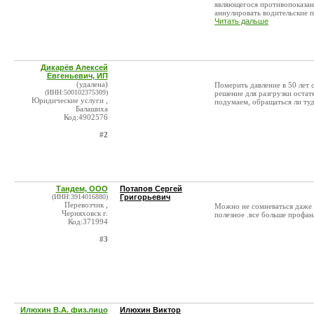
являющегося противопоказан
аннулировать водительские пр
Читать дальше
Дикарёв Алексей
Евгеньевич, ИП
(удалена)
Померить давление в 50 лет с
(ИНН:500102375309)
решение для разгрузки остат
Юридические услуги ,
подумаем, обращаться ли туд
Балашиха
Код:4902576
#2
Тандем, ООО
Потапов Сергей
(ИНН:3914016880)
Григорьевич
Перевозчик ,
Можно не сомневаться даже ,
Черняховск г.
полезное .все больше профан
Код:371994
#3
Илюхин В.А. физ.лицо
Илюхин Виктор