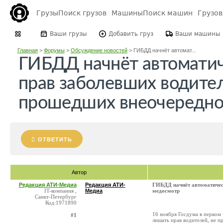
Грузы
Поиск грузов
Машины
Поиск машин
Грузо
Ваши грузы
Добавить груз
Ваши машины
Главная
>
Форумы
>
Обсуждение новостей
>
ГИБДД начнёт автомат...
ГИБДД начнёт автомати
прав заболевших водител
прошедших внеочередно
ОТВЕТИТЬ
Автор
Редакция АТИ-Медиа
Редакция АТИ-
ГИБДД начнёт автоматичес
IT-компания ,
Медиа
медосмотр
Санкт-Петербург
Код:1971890
16 ноября Госдума в первом
#1
лишать прав водителей, не 